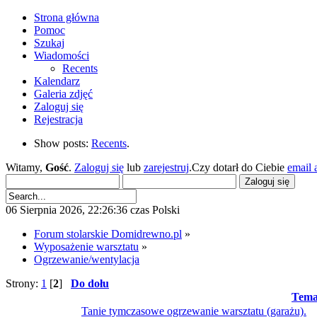
Strona główna
Pomoc
Szukaj
Wiadomości
Recents
Kalendarz
Galeria zdjęć
Zaloguj się
Rejestracja
Show posts:
Recents
.
Witamy,
Gość
.
Zaloguj się
lub
zarejestruj
.Czy dotarł do Ciebie
email 
06 Sierpnia 2026, 22:26:36 czas Polski
Forum stolarskie Domidrewno.pl
»
Wyposażenie warsztatu
»
Ogrzewanie/wentylacja
Strony:
1
[
2
]
Do dołu
Tema
Tanie tymczasowe ogrzewanie warsztatu (garażu).