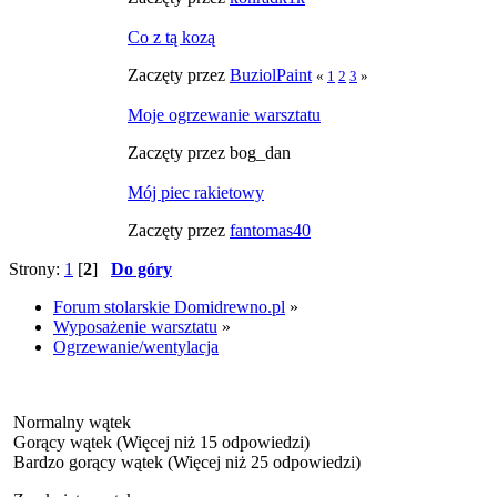
Co z tą kozą
Zaczęty przez
BuziolPaint
«
1
2
3
»
Moje ogrzewanie warsztatu
Zaczęty przez bog_dan
Mój piec rakietowy
Zaczęty przez
fantomas40
Strony:
1
[
2
]
Do góry
Forum stolarskie Domidrewno.pl
»
Wyposażenie warsztatu
»
Ogrzewanie/wentylacja
Normalny wątek
Gorący wątek (Więcej niż 15 odpowiedzi)
Bardzo gorący wątek (Więcej niż 25 odpowiedzi)