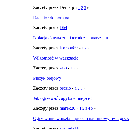
Zaczęty przez Dentarg
«
1
2
3
»
Radiator do komina.
Zaczęty przez
DM
Izolacja akustyczna i termiczna warsztatu
Zaczęty przez
Korson89
«
1
2
»
Wilgotność w warsztacie.
Zaczęty przez
sajo
«
1
2
»
Piecyk olejowy
Zaczęty przez
prezio
«
1
2
3
»
Jak ogrzewać zapylone miejsce?
Zaczęty przez
marek20
«
1
2
3
4
5
»
Ogrzewanie warsztatu piecem nadumowym+nagrzew
Zaczęty przez
konradk1k