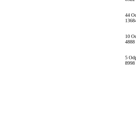
44 O
1368
10 O
4888
5 Od
8998