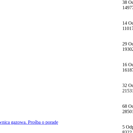
38 O
1497
14 O
1101
29 O
1930
16 O
1618
32 O
2153
68 O
2850
nica gazowa. Prośba o poradę
5 Od
8322