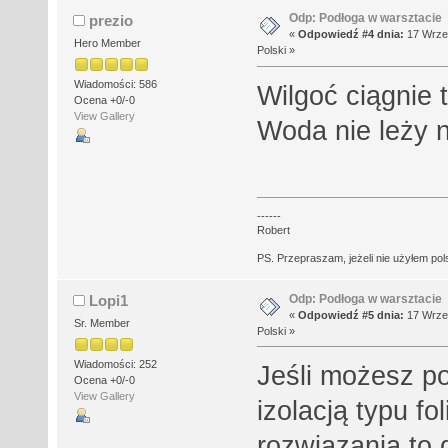
Odp: Podłoga w warsztacie
prezio
«
Odpowiedź #4 dnia:
17 Wrześ
Hero Member
Polski »
Wiadomości: 586
Wilgoć ciągnie 
Ocena +0/-0
View Gallery
Woda nie leży n
------
Robert
PS. Przepraszam, jeżeli nie użyłem polsk
Odp: Podłoga w warsztacie
Lopi1
«
Odpowiedź #5 dnia:
17 Wrześ
Sr. Member
Polski »
Wiadomości: 252
Jeśli możesz po
Ocena +0/-0
View Gallery
izolacją typu fo
rozwiazania to 