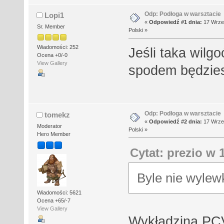
Odp: Podłoga w warsztacie
Lopi1
«
Odpowiedź #1 dnia:
17 Wrześ
Sr. Member
Polski »
Wiadomości: 252
Jeśli taka wilgo
Ocena +0/-0
View Gallery
spodem będzies
Odp: Podłoga w warsztacie
tomekz
«
Odpowiedź #2 dnia:
17 Wrześ
Moderator
Polski »
Hero Member
Cytat: prezio w 
Byle nie wylew
Wiadomości: 5621
Ocena +65/-7
View Gallery
Wykładzina PCV