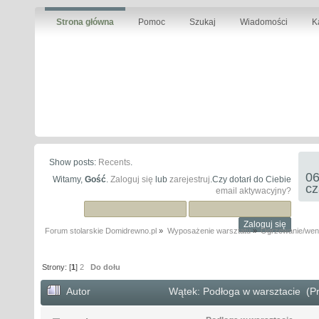
Strona główna
Pomoc
Szukaj
Wiadomości
K
Show posts:
Recents
.
06
Witamy,
Gość
.
Zaloguj się
lub
zarejestruj
.Czy dotarł do Ciebie
cz
email aktywacyjny?
Forum stolarskie Domidrewno.pl
»
Wyposażenie warsztatu
»
Ogrzewanie/went
Strony: [
1
]
2
Do dołu
Autor
Wątek: Podłoga w warsztacie (Pr