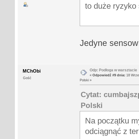
to duże ryzyko 
Jedyne sensow
Odp: Podłoga w warsztacie
MChObi
«
Odpowiedź #9 dnia:
18 Wrześ
Gość
Polski »
Cytat: cumbajszp
Polski
Na początku m
odciągnąć z te