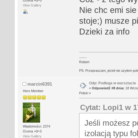
Ocena +0/-0
View Gallery
Nie chc emi sie
stoje;) musze p
Dzieki za info
------
Robert
PS. Przepraszam, jeżeli nie użyłem polsk
Odp: Podłoga w warsztacie
marcin6391
«
Odpowiedź #8 dnia:
18 Wrześ
Hero Member
Polski »
Cytat: Lopi1 w 1
Jeśli możesz p
Wiadomości: 2374
izolacją typu f
Ocena +0/-0
View Gallery