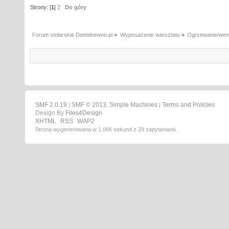
Strony: [
1
]
2
Do góry
Forum stolarskie Domidrewno.pl
»
Wyposażenie warsztatu
»
Ogrzewanie/went
SMF 2.0.19
SMF © 2013
Simple Machines
Terms and Policies
|
,
|
Design By
Files4Design
XHTML
RSS
WAP2
Strona wygenerowana w 1.066 sekund z 29 zapytaniami.