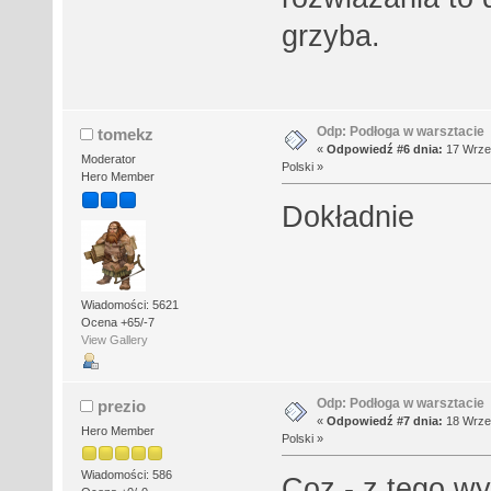
grzyba.
Odp: Podłoga w warsztacie
tomekz
«
Odpowiedź #6 dnia:
17 Wrześ
Moderator
Polski »
Hero Member
Dokładnie
Wiadomości: 5621
Ocena +65/-7
View Gallery
Odp: Podłoga w warsztacie
prezio
«
Odpowiedź #7 dnia:
18 Wrześ
Hero Member
Polski »
Wiadomości: 586
Coz - z tego wy