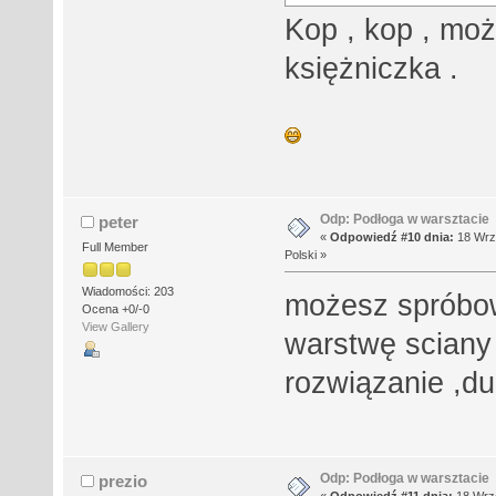
Kop , kop , moż
księżniczka .
Odp: Podłoga w warsztacie
peter
«
Odpowiedź #10 dnia:
18 Wrze
Full Member
Polski »
Wiadomości: 203
możesz spróbow
Ocena +0/-0
View Gallery
warstwę sciany
rozwiązanie ,du
Odp: Podłoga w warsztacie
prezio