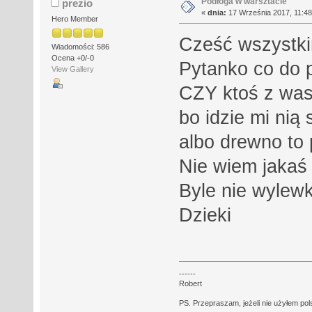
Podłoga w warsztacie
prezio
«
dnia:
17 Września 2017, 11:48
Hero Member
Cześć wszystk
Wiadomości: 586
Ocena +0/-0
Pytanko co do p
View Gallery
CZY ktoś z was
bo idzie mi nią 
albo drewno to 
Nie wiem jakaś
Byle nie wylew
Dzieki
------
Robert
PS. Przepraszam, jeżeli nie użyłem polsk