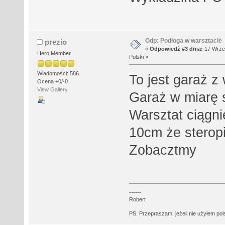
Odp: Podłoga w warsztacie
prezio
«
Odpowiedź #3 dnia:
17 Wrześ
Hero Member
Polski »
Wiadomości: 586
To jest garaż z
Ocena +0/-0
View Gallery
Garaż w miarę s
Warsztat ciągni
10cm że sterop
Zobacztmy
------
Robert
PS. Przepraszam, jeżeli nie użyłem polsk