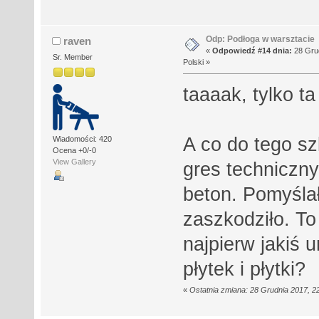
Odp: Podłoga w warsztacie
raven
«
Odpowiedź #14 dnia:
28 Grud
Sr. Member
Polski »
taaaak, tylko 
A co do tego s
Wiadomości: 420
Ocena +0/-0
View Gallery
gres techniczn
beton. Pomyśla
zaszkodziło. To
najpierw jakiś 
płytek i płytki?
«
Ostatnia zmiana: 28 Grudnia 2017, 2