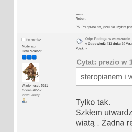
------
Robert
PS. Przepraszam, jeżeli nie użyłem polsk
Odp: Podłoga w warsztacie
tomekz
«
Odpowiedź #13 dnia:
19 Wrze
Moderator
Polski »
Hero Member
Cytat: prezio w 
steropianem i 
Wiadomości: 5621
Ocena +65/-7
View Gallery
Tylko tak.
Szkłem utwardz
wiatą . Żadna 