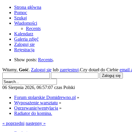
Strona główna
Pomoc
Szukaj
Wiadomości
Recents
Kalendarz
Galeria zdjęć
Zaloguj się
Rejestracja
Show posts:
Recents
.
Witamy,
Gość
.
Zaloguj się
lub
zarejestruj
.Czy dotarł do Ciebie
email 
06 Sierpnia 2026, 06:57:07 czas Polski
Forum stolarskie Domidrewno.pl
»
Wyposażenie warsztatu
»
Ogrzewanie/wentylacja
»
Radiator do komina.
« poprzedni
następny »