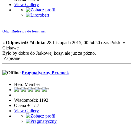
View Gallery
Odp: Radiator do komina.
«
Odpowiedź #4 dnia:
28 Listopada 2015, 00:54:50 czas Polski »
Ciekawe
Było by dobre do Jarkowej kozy, ale już za póżno.
Zapisane
Pragmatyczny Przemek
Hero Member
Wiadomości: 1192
Ocena +11/-7
View Gallery