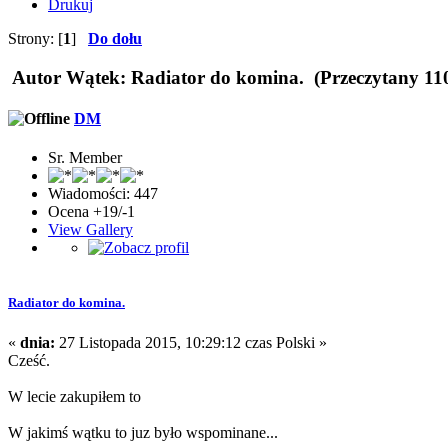
Drukuj
Strony: [
1
]
Do dołu
Autor
Wątek: Radiator do komina. (Przeczytany 110
DM
Sr. Member
Wiadomości: 447
Ocena +19/-1
View Gallery
Radiator do komina.
«
dnia:
27 Listopada 2015, 10:29:12 czas Polski »
Cześć.
W lecie zakupiłem to
W jakimś wątku to juz było wspominane...