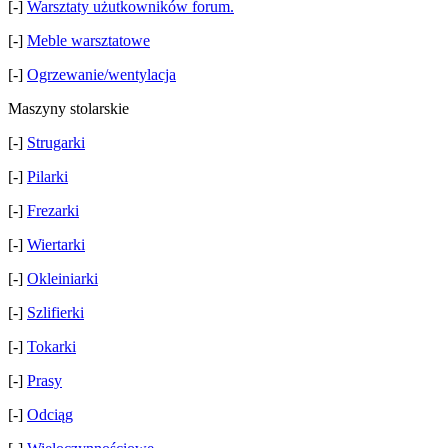
[-]
Warsztaty użutkowników forum.
[-]
Meble warsztatowe
[-]
Ogrzewanie/wentylacja
Maszyny stolarskie
[-]
Strugarki
[-]
Pilarki
[-]
Frezarki
[-]
Wiertarki
[-]
Okleiniarki
[-]
Szlifierki
[-]
Tokarki
[-]
Prasy
[-]
Odciąg