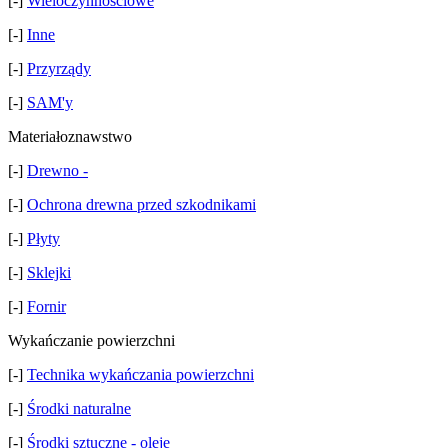
[-]
Wieloczynnościowe
[-]
Inne
[-]
Przyrządy
[-]
SAM'y
Materiałoznawstwo
[-]
Drewno -
[-]
Ochrona drewna przed szkodnikami
[-]
Płyty
[-]
Sklejki
[-]
Fornir
Wykańczanie powierzchni
[-]
Technika wykańczania powierzchni
[-]
Środki naturalne
[-]
Środki sztuczne - oleje