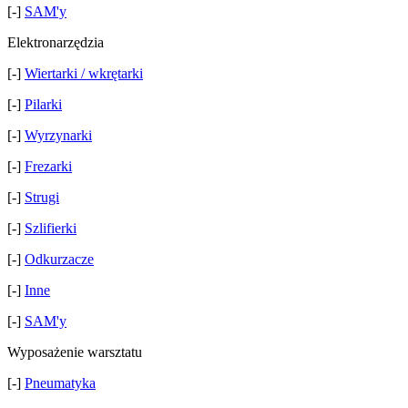
[-]
SAM'y
Elektronarzędzia
[-]
Wiertarki / wkrętarki
[-]
Pilarki
[-]
Wyrzynarki
[-]
Frezarki
[-]
Strugi
[-]
Szlifierki
[-]
Odkurzacze
[-]
Inne
[-]
SAM'y
Wyposażenie warsztatu
[-]
Pneumatyka