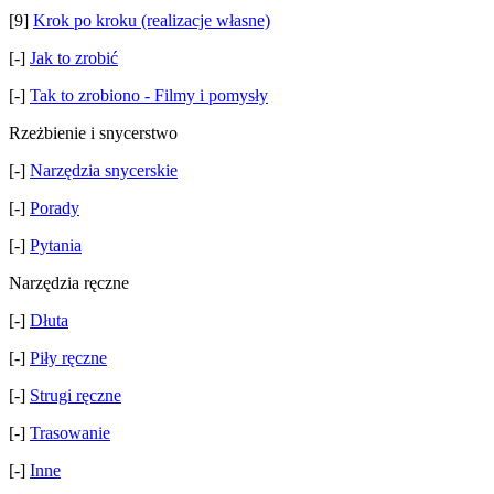
[9]
Krok po kroku (realizacje własne)
[-]
Jak to zrobić
[-]
Tak to zrobiono - Filmy i pomysły
Rzeżbienie i snycerstwo
[-]
Narzędzia snycerskie
[-]
Porady
[-]
Pytania
Narzędzia ręczne
[-]
Dłuta
[-]
Piły ręczne
[-]
Strugi ręczne
[-]
Trasowanie
[-]
Inne