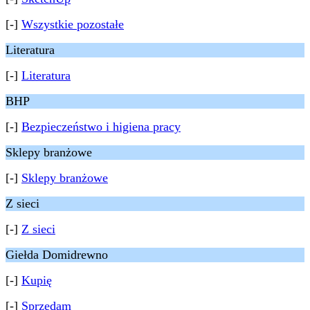
[-]
Wszystkie pozostałe
Literatura
[-]
Literatura
BHP
[-]
Bezpieczeństwo i higiena pracy
Sklepy branżowe
[-]
Sklepy branżowe
Z sieci
[-]
Z sieci
Giełda Domidrewno
[-]
Kupię
[-]
Sprzedam