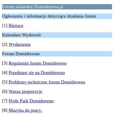
Forum stolarskie Domidrewno.pl
Ogłoszenia i informacje dotyczące działania forum
[1]
Bieżące
Kalendarz Wydzrzeń
[2]
Wydarzenia
Forum Domidrewno
[3]
Regulamin forum Domidrewno
[4]
Przedstaw się na Domidrewno
[5]
Problemy techniczne forum Domidrewno
[6]
Wasze propozycje
[7]
Hyde Park Domidrewno
[8]
Muzyka do pracy.