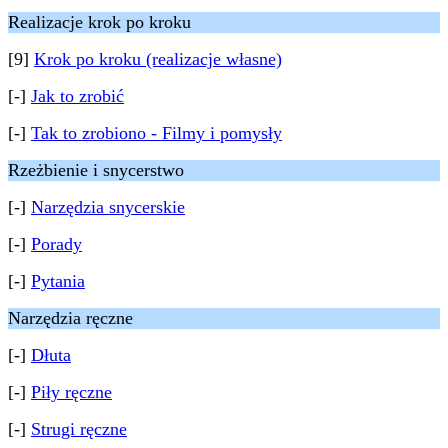
Realizacje krok po kroku
[9]
Krok po kroku (realizacje własne)
[-]
Jak to zrobić
[-]
Tak to zrobiono - Filmy i pomysły
Rzeżbienie i snycerstwo
[-]
Narzędzia snycerskie
[-]
Porady
[-]
Pytania
Narzędzia ręczne
[-]
Dłuta
[-]
Piły ręczne
[-]
Strugi ręczne