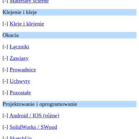
[-]
Materiały ścierne
Klejenie i kleje
[-]
Kleje i klejenie
Okucia
[-]
Łączniki
[-]
Zawiasy
[-]
Prowadnice
[-]
Uchwyty
[-]
Pozostałe
Projektowanie i oprogramowanie
[-]
Android / IOS (różne)
[-]
SolidWorks / SWood
[-]
SketchUp