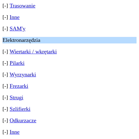
[-]
Trasowanie
[-]
Inne
[-]
SAM'y
Elektronarzędzia
[-]
Wiertarki / wkrętarki
[-]
Pilarki
[-]
Wyrzynarki
[-]
Frezarki
[-]
Strugi
[-]
Szlifierki
[-]
Odkurzacze
[-]
Inne