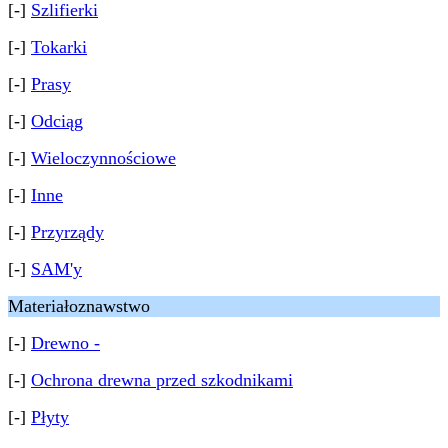
[-]
Szlifierki
[-]
Tokarki
[-]
Prasy
[-]
Odciąg
[-]
Wieloczynnościowe
[-]
Inne
[-]
Przyrządy
[-]
SAM'y
Materiałoznawstwo
[-]
Drewno -
[-]
Ochrona drewna przed szkodnikami
[-]
Płyty