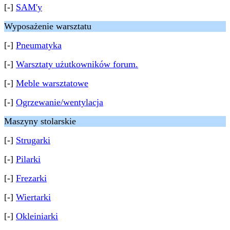
[-]
SAM'y
Wyposażenie warsztatu
[-]
Pneumatyka
[-]
Warsztaty użutkowników forum.
[-]
Meble warsztatowe
[-]
Ogrzewanie/wentylacja
Maszyny stolarskie
[-]
Strugarki
[-]
Pilarki
[-]
Frezarki
[-]
Wiertarki
[-]
Okleiniarki