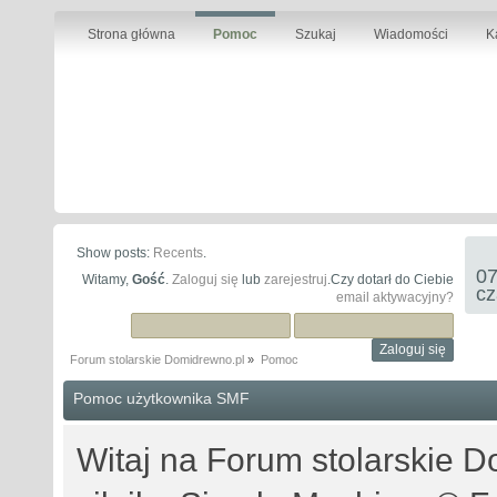
Strona główna
Pomoc
Szukaj
Wiadomości
K
Show posts:
Recents
.
07
Witamy,
Gość
.
Zaloguj się
lub
zarejestruj
.Czy dotarł do Ciebie
cz
email aktywacyjny?
Forum stolarskie Domidrewno.pl
»
Pomoc
Pomoc użytkownika SMF
Witaj na Forum stolarskie D