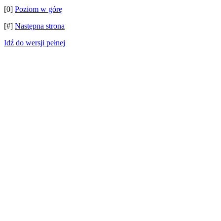
[0]
Poziom w górę
[#]
Następna strona
Idź do wersji pełnej