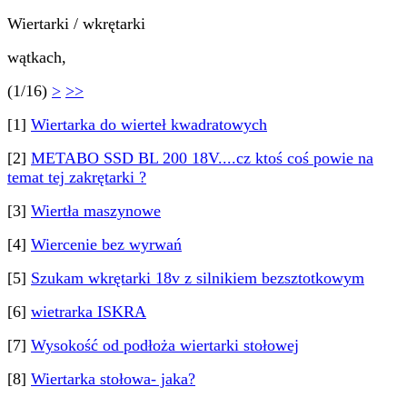
Wiertarki / wkrętarki
wątkach,
(1/16)
>
>>
[1]
Wiertarka do wierteł kwadratowych
[2]
METABO SSD BL 200 18V....cz ktoś coś powie na
temat tej zakrętarki ?
[3]
Wiertła maszynowe
[4]
Wiercenie bez wyrwań
[5]
Szukam wkrętarki 18v z silnikiem bezsztotkowym
[6]
wietrarka ISKRA
[7]
Wysokość od podłoża wiertarki stołowej
[8]
Wiertarka stołowa- jaka?