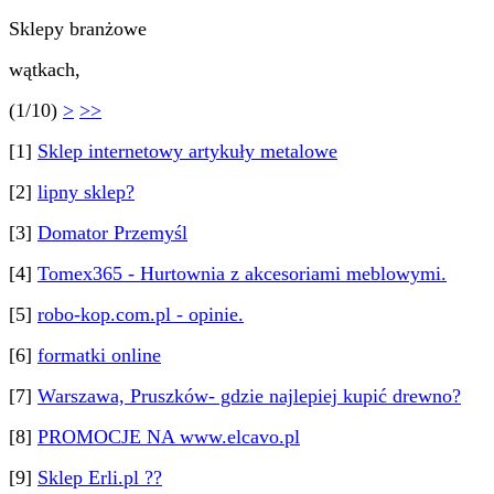
Sklepy branżowe
wątkach,
(1/10)
>
>>
[1]
Sklep internetowy artykuły metalowe
[2]
lipny sklep?
[3]
Domator Przemyśl
[4]
Tomex365 - Hurtownia z akcesoriami meblowymi.
[5]
robo-kop.com.pl - opinie.
[6]
formatki online
[7]
Warszawa, Pruszków- gdzie najlepiej kupić drewno?
[8]
PROMOCJE NA www.elcavo.pl
[9]
Sklep Erli.pl ??