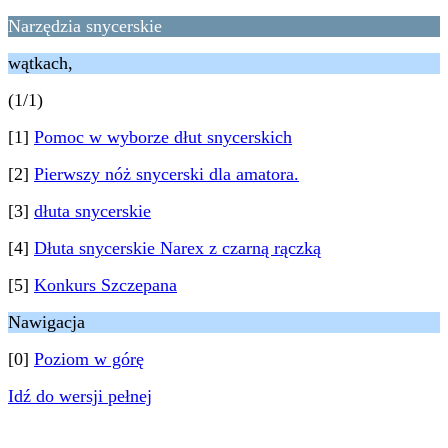
Narzędzia snycerskie
wątkach,
(1/1)
[1]
Pomoc w wyborze dłut snycerskich
[2]
Pierwszy nóż snycerski dla amatora.
[3]
dłuta snycerskie
[4]
Dłuta snycerskie Narex z czarną rączką
[5]
Konkurs Szczepana
Nawigacja
[0]
Poziom w górę
Idź do wersji pełnej