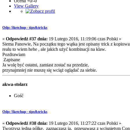
Ocena +0/-0
View Gallery
Odp: Sketchup - tips&tricks
«
Odpowiedź #37 dnia:
19 Lutego 2016, 11:19:06 czas Polski »
Siema Panowie, Na początku tego wątka jest opisany trick z kopiowa
realu to wiem hehe , ale jakich użyć kombinacji na klaw.
Pozdrawiam
Zapisane
Ja wolę być ostatni, zamiast zostać na przedzie,
przynajmniej nie muszę się wciąż oglądać za siebie.
akwa-stolarz
Gość
Odp: Sketchup - tips&tricks
«
Odpowiedź #38 dnia:
19 Lutego 2016, 11:27:22 czas Polski »
Tworzysz jedną półkę, zaznaczasz ją, przesuwasz z wcisnietym Contr