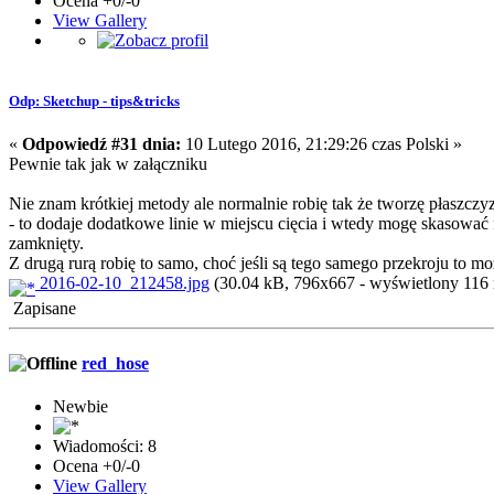
Ocena +0/-0
View Gallery
Odp: Sketchup - tips&tricks
«
Odpowiedź #31 dnia:
10 Lutego 2016, 21:29:26 czas Polski »
Pewnie tak jak w załączniku
Nie znam krótkiej metody ale normalnie robię tak że tworzę płaszczyz
- to dodaje dodatkowe linie w miejscu cięcia i wtedy mogę skasować f
zamknięty.
Z drugą rurą robię to samo, choć jeśli są tego samego przekroju to m
2016-02-10_212458.jpg
(30.04 kB, 796x667 - wyświetlony 116 
Zapisane
red_hose
Newbie
Wiadomości: 8
Ocena +0/-0
View Gallery