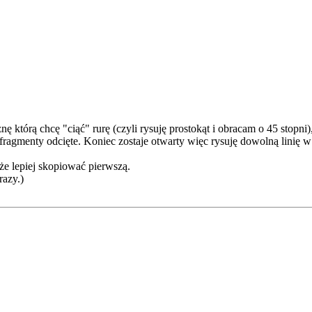
nę którą chcę "ciąć" rurę (czyli rysuję prostokąt i obracam o 45 stopn
ragmenty odcięte. Koniec zostaje otwarty więc rysuję dowolną linię w 
oże lepiej skopiować pierwszą.
razy.)