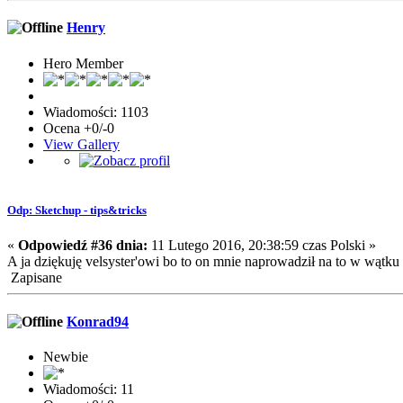
Henry
Hero Member
Wiadomości: 1103
Ocena +0/-0
View Gallery
Odp: Sketchup - tips&tricks
«
Odpowiedź #36 dnia:
11 Lutego 2016, 20:38:59 czas Polski »
A ja dziękuję velsyster'owi bo to on mnie naprowadził na to w wątk
Zapisane
Konrad94
Newbie
Wiadomości: 11