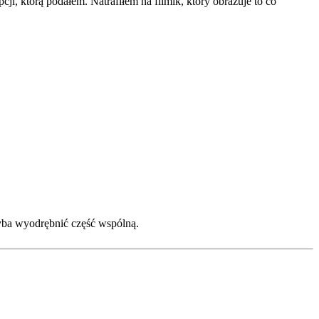
i, którą podałem. Natrafiłem na filmik, który obrazuje to co
yba wyodrębnić część wspólną.