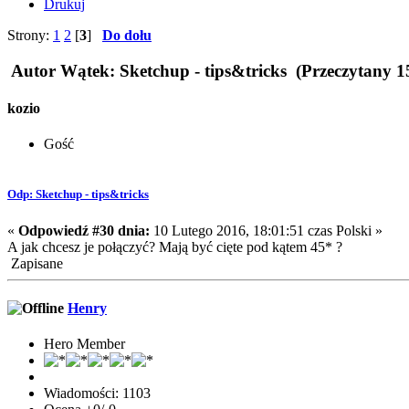
Drukuj
Strony:
1
2
[
3
]
Do dołu
Autor
Wątek: Sketchup - tips&tricks (Przeczytany 1
kozio
Gość
Odp: Sketchup - tips&tricks
«
Odpowiedź #30 dnia:
10 Lutego 2016, 18:01:51 czas Polski »
A jak chcesz je połączyć? Mają być cięte pod kątem 45* ?
Zapisane
Henry
Hero Member
Wiadomości: 1103