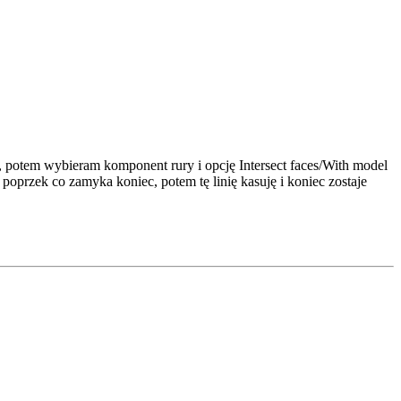
i), potem wybieram komponent rury i opcję Intersect faces/With model
poprzek co zamyka koniec, potem tę linię kasuję i koniec zostaje