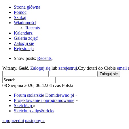
Strona główna
Pomoc
Szukaj
Wiadomości
Recents
Kalendarz
Galeria zdjęć
Zaloguj się
Rejestracja
Show posts:
Recents
.
Witamy,
Gość
.
Zaloguj się
lub
zarejestruj
.Czy dotarł do Ciebie
email 
08 Sierpnia 2026, 06:42:04 czas Polski
Forum stolarskie Domidrewno.pl
»
Projektowanie i oprogramowanie
»
SketchUp
»
Sketchup - tips&tricks
« poprzedni
następny »