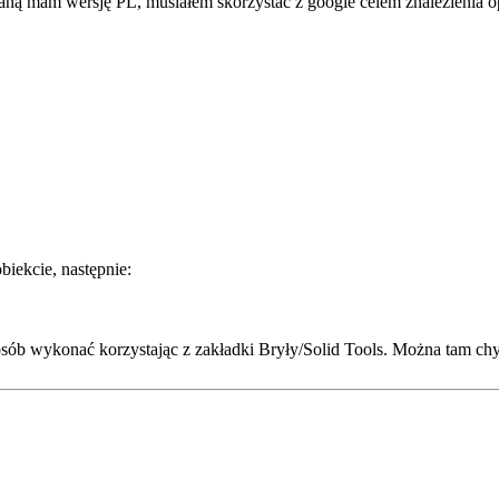
ną mam wersję PL, musiałem skorzystać z google celem znalezienia opcj
iekcie, następnie:
osób wykonać korzystając z zakładki Bryły/Solid Tools. Można tam ch