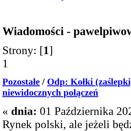
Wiadomości - pawelpiwo
Strony: [
1
]
1
Pozostałe
/
Odp: Kołki (zaślepki
niewidocznych połączeń
«
dnia:
01 Października 202
Rynek polski, ale jeżeli bę