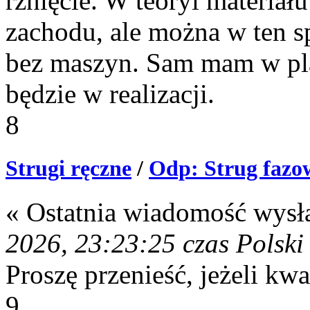
rżnięcie. W teoryi materiał
zachodu, ale można w ten sp
bez maszyn. Sam mam w pla
będzie w realizacji.
8
Strugi ręczne
/
Odp: Strug fazo
« Ostatnia wiadomość wysł
2026, 23:23:25 czas Polski
Proszę przenieść, jeżeli kw
9