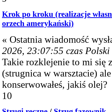
Krok po kroku (realizacje własn
orzech amerykański)
« Ostatnia wiadomość wysł
2026, 23:07:55 czas Polski
Takie rozklejenie to mi się
(strugnica w warsztacie) al
konserwowałeś, jakiś olej?
10
Strugi ręczne
/
Strug fazownik