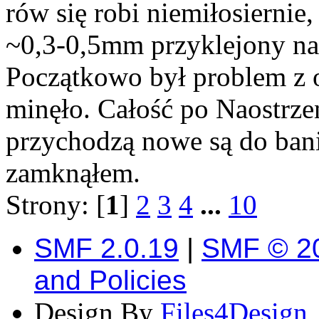
rów się robi niemiłosiernie,
~0,3-0,5mm przyklejony na
Początkowo był problem z 
minęło. Całość po Naostrzen
przychodzą nowe są do bani
zamknąłem.
Strony: [
1
]
2
3
4
...
10
SMF 2.0.19
|
SMF © 2
and Policies
Design By
Files4Design