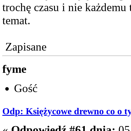
trochę czasu i nie każdemu 
temat.
Zapisane
fyme
Gość
Odp: Księżycowe drewno co o t
«
Odpowiedź #61 dnia:
05 