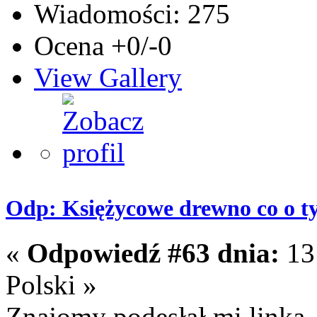
Wiadomości: 275
Ocena +0/-0
View Gallery
Odp: Księżycowe drewno co o t
«
Odpowiedź #63 dnia:
13 
Polski »
Znajomy podesłał mi linka,