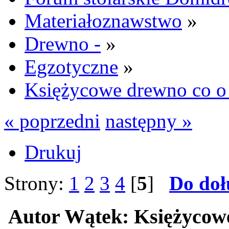
Materiałoznawstwo
»
Drewno -
»
Egzotyczne
»
Księżycowe drewno co o 
« poprzedni
następny »
Drukuj
Strony:
1
2
3
4
[
5
]
Do doł
Autor
Wątek: Księżycowe