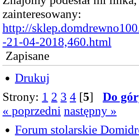
zainteresowany:
http://sklep.domdrewno100
-21-04-2018,460.html
Zapisane
Drukuj
Strony:
1
2
3
4
[
5
]
Do gór
« poprzedni
następny »
Forum stolarskie Domid