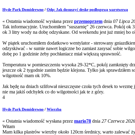
Hyde Park Domidrewno
/
Odp: Jak dosuszyć deskę podłogową warstwową
« Ostatnia wiadomość wysłana przez
przemoprzem
dnia
07 Lipca 20
Tak informacyjnie. Uruchomiłem "suszarnię" 26 czerwca. Pokój ok
ok 3 litry wody na dobę odzyskane. Od weekendu jest już mniej bo ok 
W piątek uruchomiłem dodatkowo wentylator - sterowany gniazdkie
odzyskiwać - w sumie nawet logiczne bo zamiast zasysać sobie wilgo
dobę po 1 godzinie żeby pochłaniacz miał większą sprawność.
Temperatura w pomieszczeniu wysoka 29-32*C, pokój zamknięty drzwi
jeszcze ok 2 tygodnie zanim będzie klejona. Tylko jak sprawdziłem s
wilgotność mam ok 10%.
Jak będę na dniach szlifował nieszczęsne czoła tych desek to wezmę
nie ma jakiś odchyłek co do wilgotności jak te z góry.
4
Hyde Park Domidrewno
/
Wierzba
« Ostatnia wiadomość wysłana przez
mario78
dnia
27 Czerwca 2026,
Witam
Mam kilka plastrów wierzby około 120cm średnicy, warto zalewać ż