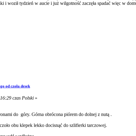
ski i woził tydzień w aucie i już wilgotność zaczęła spadać więc w dom
go od czoła desek
16:29 czas Polski
»
tronami do góry. Górna obrócona piórem do dolnej z nutą .
czoło obu klepek lekko docisnąć do szlifierki tarczowej.