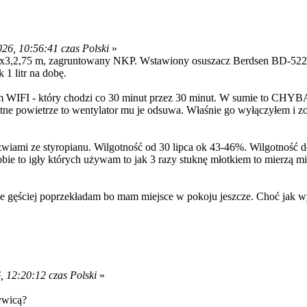
26, 10:56:41 czas Polski
»
 3x3,2,75 m, zagruntowany NKP. Wstawiony osuszacz Berdsen BD-522
1 litr na dobę.
m WIFI - który chodzi co 30 minut przez 30 minut. W sumie to CHYB
tne powietrze to wentylator mu je odsuwa. Właśnie go wyłączyłem i z
ami ze styropianu. Wilgotność od 30 lipca ok 43-46%. Wilgotność de
obie to igły których używam to jak 3 razy stuknę młotkiem to mierzą m
 je gęściej poprzekładam bo mam miejsce w pokoju jeszcze. Choć jak w
 12:20:12 czas Polski
»
ywicą?