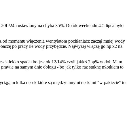
 20L/24h ustawiony na chyba 35%. Do ok weekendu 4-5 lipca było
A od momentu włączenia wentylatora pochłaniacz zaczął mniej wody
obaczę po pracy ile wody przybędzie. Najwyżej włączę go np x2 na
sek lekko spadła bo jest ok 12/14% czyli jakieś 2pp% w doł. Mam
i prawie na samym dnie obłogu - bo jak tylko raz stuknę młotkiem to
yciągam kilka desek które są między innymi deskami "w pakiecie" to