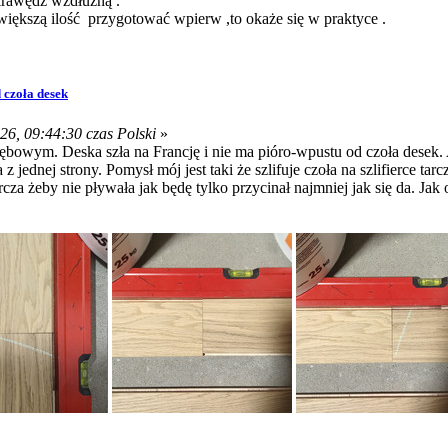
 krawędź wzdłużną .
iększą ilość przygotować wpierw ,to okaże się w praktyce .
 czoła desek
6, 09:44:30 czas Polski
»
owym. Deska szła na Francję i nie ma pióro-wpustu od czoła desek. A
a z jednej strony. Pomysł mój jest taki że szlifuje czoła na szlifierce
rcza żeby nie pływała jak będę tylko przycinał najmniej jak się da. Jak