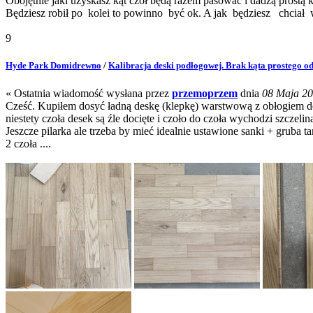
Obojętnie jaki uzyskasz kąt czół będą razem pasować i dadzą prostą
Będziesz robił po kolei to powinno być ok. A jak będziesz chciał w
9
Hyde Park Domidrewno
/
Kalibracja deski podłogowej. Brak kąta prostego od
« Ostatnia wiadomość wysłana przez
przemoprzem
dnia
08 Maja 202
Cześć. Kupiłem dosyć ładną deskę (klepkę) warstwową z obłogiem dęb
niestety czoła desek są źle docięte i czoło do czoła wychodzi szczelin
Jeszcze pilarka ale trzeba by mieć idealnie ustawione sanki + gruba ta
2 czoła ....