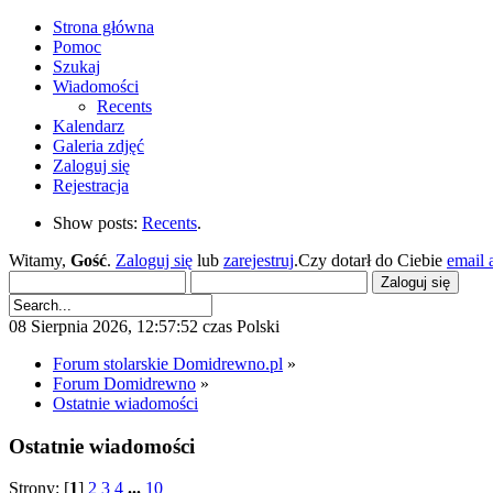
Strona główna
Pomoc
Szukaj
Wiadomości
Recents
Kalendarz
Galeria zdjęć
Zaloguj się
Rejestracja
Show posts:
Recents
.
Witamy,
Gość
.
Zaloguj się
lub
zarejestruj
.Czy dotarł do Ciebie
email 
08 Sierpnia 2026, 12:57:52 czas Polski
Forum stolarskie Domidrewno.pl
»
Forum Domidrewno
»
Ostatnie wiadomości
Ostatnie wiadomości
Strony: [
1
]
2
3
4
...
10