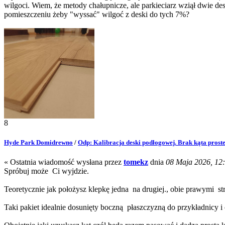
wilgoci. Wiem, że metody chałupnicze, ale parkieciarz wziął dwie de
pomieszczeniu żeby "wyssać" wilgoć z deski do tych 7%?
8
Hyde Park Domidrewno
/
Odp: Kalibracja deski podłogowej. Brak kąta proste
« Ostatnia wiadomość wysłana przez
tomekz
dnia
08 Maja 2026, 12:
Spróbuj może Ci wyjdzie.
Teoretycznie jak położysz klepkę jedna na drugiej., obie prawymi s
Taki pakiet idealnie dosunięty boczną płaszczyzną do przykładnicy i 