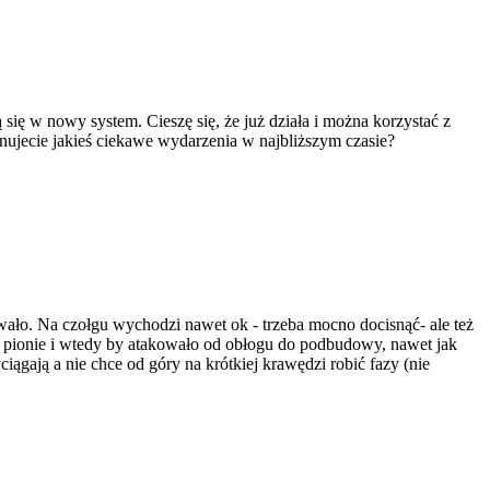
ię w nowy system. Cieszę się, że już działa i można korzystać z
nujecie jakieś ciekawe wydarzenia w najbliższym czasie?
awało. Na czołgu wychodzi nawet ok - trzeba mocno docisnąć- ale też
 w pionie i wtedy by atakowało od obłogu do podbudowy, nawet jak
iągają a nie chce od góry na krótkiej krawędzi robić fazy (nie