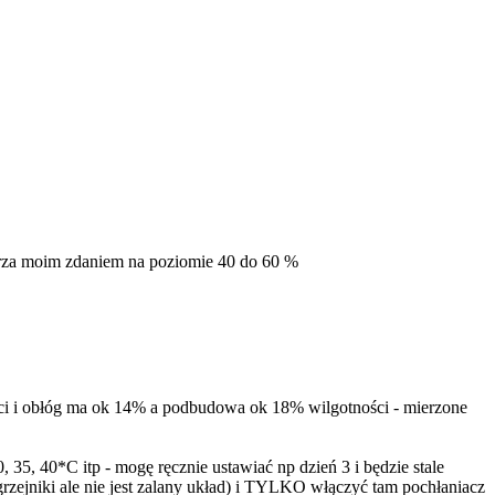
ietrza moim zdaniem na poziomie 40 do 60 %
ci i obłóg ma ok 14% a podbudowa ok 18% wilgotności - mierzone
5, 40*C itp - mogę ręcznie ustawiać np dzień 3 i będzie stale
ejniki ale nie jest zalany układ) i TYLKO włączyć tam pochłaniacz