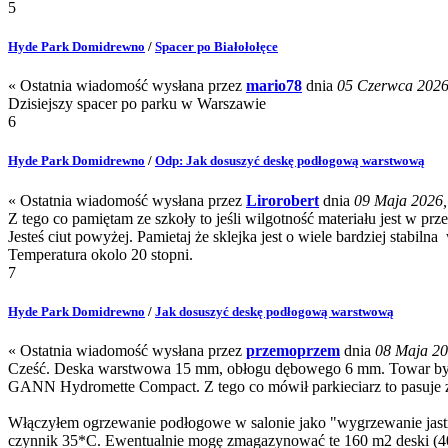
5
Hyde Park Domidrewno
/
Spacer po Białołołęce
« Ostatnia wiadomość wysłana przez
mario78
dnia
05 Czerwca 2026,
Dzisiejszy spacer po parku w Warszawie
6
Hyde Park Domidrewno
/
Odp: Jak dosuszyć deskę podłogową warstwową
« Ostatnia wiadomość wysłana przez
Lirorobert
dnia
09 Maja 2026, 
Z tego co pamiętam ze szkoły to jeśli wilgotność materiału jest w prze
Jesteś ciut powyżej. Pamietaj że sklejka jest o wiele bardziej sta
Temperatura okolo 20 stopni.
7
Hyde Park Domidrewno
/
Jak dosuszyć deskę podłogową warstwową
« Ostatnia wiadomość wysłana przez
przemoprzem
dnia
08 Maja 202
Cześć. Deska warstwowa 15 mm, obłogu dębowego 6 mm. Towar był tr
GANN Hydromette Compact. Z tego co mówił parkieciarz to pasuje 
Włączyłem ogrzewanie podłogowe w salonie jako "wygrzewanie jastryc
czynnik 35*C. Ewentualnie mogę zmagazynować te 160 m2 deski (400