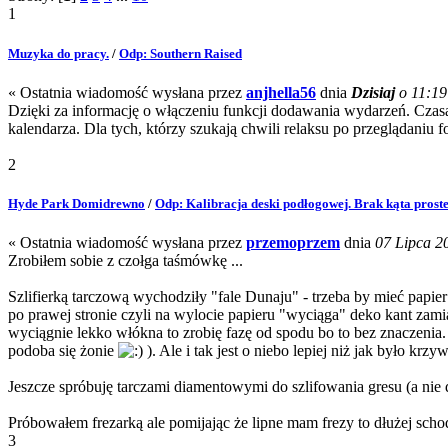
1
Muzyka do pracy.
/
Odp: Southern Raised
« Ostatnia wiadomość wysłana przez
anjhella56
dnia
Dzisiaj
o 11:19
Dzięki za informację o włączeniu funkcji dodawania wydarzeń. Czasam
kalendarza. Dla tych, którzy szukają chwili relaksu po przeglądaniu 
2
Hyde Park Domidrewno
/
Odp: Kalibracja deski podłogowej. Brak kąta proste
« Ostatnia wiadomość wysłana przez
przemoprzem
dnia
07 Lipca 20
Zrobiłem sobie z czołga taśmówkę ...
Szlifierką tarczową wychodziły "fale Dunaju" - trzeba by mieć papie
po prawej stronie czyli na wylocie papieru "wyciąga" deko kant zami
wyciągnie lekko włókna to zrobię fazę od spodu bo to bez znaczenia. 
podoba się żonie
). Ale i tak jest o niebo lepiej niż jak było krzy
Jeszcze spróbuję tarczami diamentowymi do szlifowania gresu (a nie d
Próbowałem frezarką ale pomijając że lipne mam frezy to dłużej scho
3