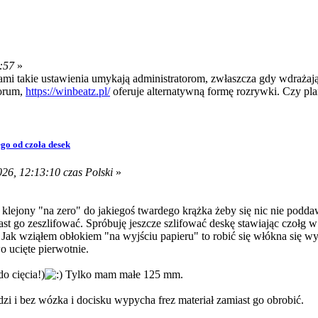
:57
»
i takie ustawienia umykają administratorom, zwłaszcza gdy wdrażają s
forum,
https://winbeatz.pl/
oferuje alternatywną formę rozrywki. Czy pla
go od czoła desek
26, 12:13:10 czas Polski
»
r klejony "na zero" do jakiegoś twardego krążka żeby się nic nie podd
ast go zeszlifować. Spróbuję jeszcze szlifować deskę stawiając czołg
Jak wziąłem obłokiem "na wyjściu papieru" to robić się włókna się wyc
wo ucięte pierwotnie.
o cięcia!)
Tylko mam małe 125 mm.
dzi i bez wózka i docisku wypycha frez materiał zamiast go obrobić.