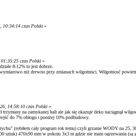
 10:34:14 czas Polski
»
01:35:25 czas Polski
»
dziale 8-12% to jest dobrze.
bilna wymiarowo niż drewno przy zmianach wilgotnisci. Wilgotnosć pow
6, 14:58:10 czas Polski
»
zymany na zamykanej hali ale jak się okazuje deko naciągnął wilgo
zejść do 7% obłogu i poniżej 10% podbudowy.
hu" (robiłem cały program rok temu) czyli grzanie WODY na 25, 30, 3
 sztuk) 470x90 mm w pokoju 3x3 m gdzie nie mam ogrzewania (są grz