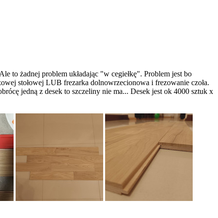
le to żadnej problem układając "w cegiełkę". Problem jest bo
 tarczowej stołowej LUB frezarka dolnowrzecionowa i frezowanie czoła.
 obrócę jedną z desek to szczeliny nie ma... Desek jest ok 4000 sztuk x