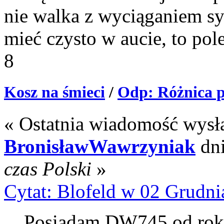
nie walka z wyciąganiem sy
mieć czysto w aucie, to pol
8
Kosz na śmieci
/
Odp: Różnica p
« Ostatnia wiadomość wysł
BronisławWawrzyniak
dn
czas Polski
»
Cytat: Blofeld w 02 Grudni
Posiadam DW745 od roku