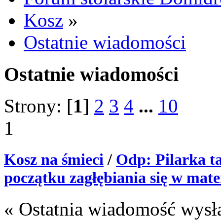
Kosz
»
Ostatnie wiadomości
Ostatnie wiadomości
Strony: [
1
]
2
3
4
...
10
1
Kosz na śmieci
/
Odp: Pilarka ta
początku zagłębiania się w mate
« Ostatnia wiadomość wysł