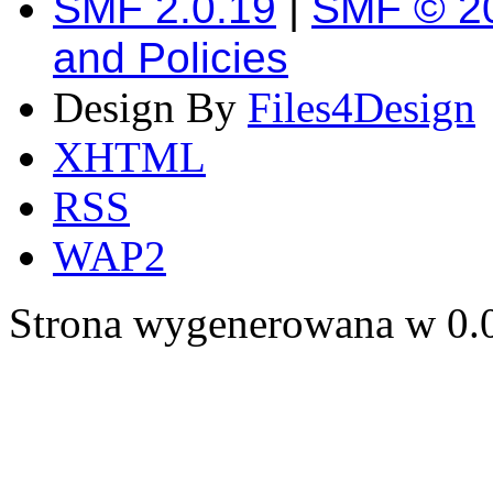
SMF 2.0.19
|
SMF © 2
and Policies
Design By
Files4Design
XHTML
RSS
WAP2
Strona wygenerowana w 0.0