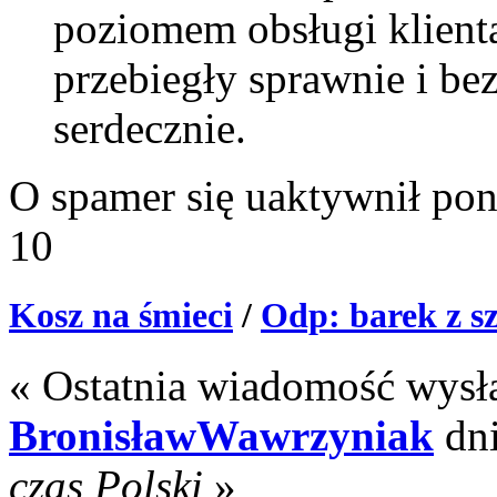
poziomem obsługi klient
przebiegły sprawnie i b
serdecznie.
O spamer się uaktywnił po
10
Kosz na śmieci
/
Odp: barek z sz
« Ostatnia wiadomość wysł
BronisławWawrzyniak
dn
czas Polski
»