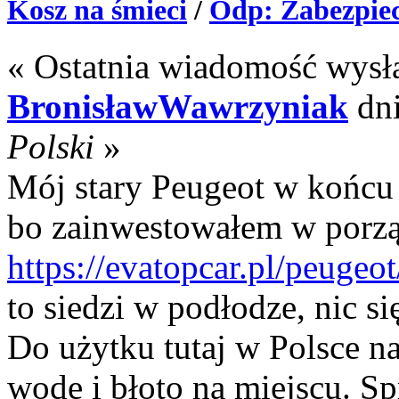
Kosz na śmieci
/
Odp: Zabezpiec
« Ostatnia wiadomość wysł
BronisławWawrzyniak
dn
Polski
»
Mój stary Peugeot w końcu 
bo zainwestowałem w porz
https://evatopcar.pl/peugeot
to siedzi w podłodze, nic s
Do użytku tutaj w Polsce na
wodę i błoto na miejscu. Sp