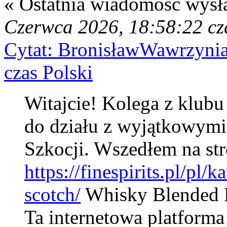
« Ostatnia wiadomość wysł
Czerwca 2026, 18:58:22 cz
Cytat: BronisławWawrzynia
czas Polski
Witajcie! Kolega z klubu
do działu z wyjątkowym
Szkocji. Wszedłem na st
https://finespirits.pl/pl
scotch/
Whisky Blended M
Ta internetowa platform