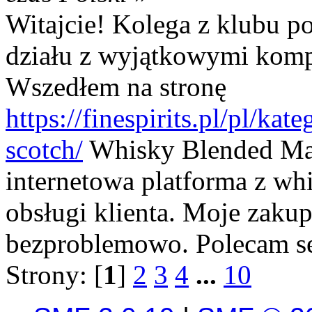
Witajcie! Kolega z klubu po
działu z wyjątkowymi komp
Wszedłem na stronę
https://finespirits.pl/pl/ka
scotch/
Whisky Blended Mal
internetowa platforma z w
obsługi klienta. Moje zakup
bezproblemowo. Polecam se
Strony: [
1
]
2
3
4
...
10