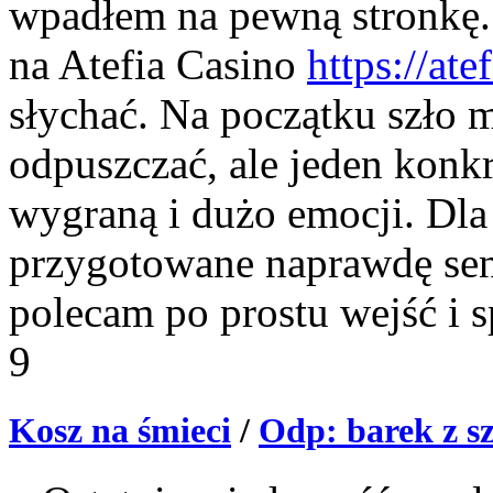
wpadłem na pewną stronkę. 
na Atefia Сasino
https://ate
słychać. Na początku szło m
odpuszczać, ale jeden konkr
wygraną i dużo emocji. Dla
przygotowane naprawdę se
polecam po prostu wejść i sp
9
Kosz na śmieci
/
Odp: barek z sz