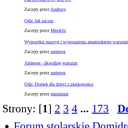
Zaczęty przez
Andrzey
Odp: Jak zaczac
Zaczęty przez
MirekSz
Wyprzedaż maszyn i wyposażenia amatorskiego warsztatu
Zaczęty przez
amigorg
Amigorg - likwiduję warsztat
Zaczęty przez
amigorg
Odp: Domek dla dzieci z piaskownicą
Zaczęty przez
ministrant
Strony: [
1
]
2
3
4
...
173
D
Forum stolarskie Domid