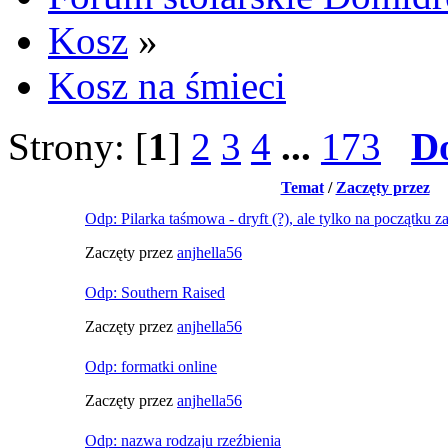
Kosz
»
Kosz na śmieci
Strony: [
1
]
2
3
4
...
173
D
Temat
/
Zaczęty przez
Odp: Pilarka taśmowa - dryft (?), ale tylko na początku za
Zaczęty przez
anjhella56
Odp: Southern Raised
Zaczęty przez
anjhella56
Odp: formatki online
Zaczęty przez
anjhella56
Odp: nazwa rodzaju rzeźbienia