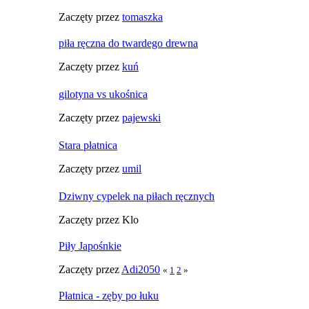
Zaczęty przez
tomaszka
piła ręczna do twardego drewna
Zaczęty przez
kuń
gilotyna vs ukośnica
Zaczęty przez
pajewski
Stara płatnica
Zaczęty przez
umil
Dziwny cypelek na piłach ręcznych
Zaczęty przez Klo
Piły Japośnkie
Zaczęty przez
Adi2050
«
1
2
»
Płatnica - zęby po łuku