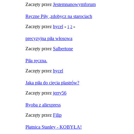
Zaczęty przez
Jestemnanowymforum
Ręczne Piły ,zdobycz na starociach
Zaczęty przez
hycel
«
1
2
»
precyzyjna piła włosowa
Zaczęty przez
Salbertone
Piła ręczna.
Zaczęty przez
hycel
Jaka piła do cięcia plastrów?
Zaczęty przez
jerry56
Ryoba z aliexpress
Zaczęty przez
Filip
Płatnica Stanley - KOBYŁA!