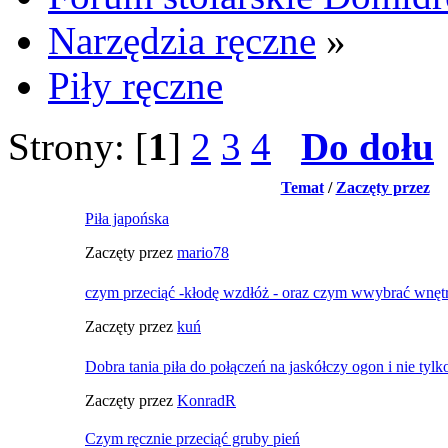
Narzędzia ręczne
»
Piły ręczne
Strony: [
1
]
2
3
4
Do dołu
Temat
/
Zaczęty przez
Piła japońska
Zaczęty przez
mario78
czym przeciąć -kłodę wzdłóż - oraz czym wwybrać wnętr
Zaczęty przez
kuń
Dobra tania piła do połączeń na jaskółczy ogon i nie tylko
Zaczęty przez
KonradR
Czym ręcznie przeciąć gruby pień