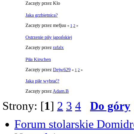
Zaczęty przez Klo
Jaka grzbietnica?
Zaczęty przez mefjuu
«
1
2
»
Ostrzenie piły japońskiej
Zaczęty przez
rafalx
Piła Kirschen
Zaczęty przez
Dejw629
«
1
2
»
Jaką piłę wybrać?
Zaczęty przez
Adam.B
Strony: [
1
]
2
3
4
Do góry
Forum stolarskie Domid