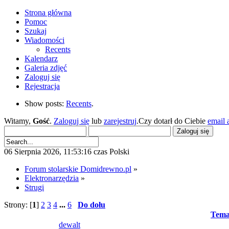
Strona główna
Pomoc
Szukaj
Wiadomości
Recents
Kalendarz
Galeria zdjęć
Zaloguj się
Rejestracja
Show posts:
Recents
.
Witamy,
Gość
.
Zaloguj się
lub
zarejestruj
.Czy dotarł do Ciebie
email 
06 Sierpnia 2026, 11:53:16 czas Polski
Forum stolarskie Domidrewno.pl
»
Elektronarzędzia
»
Strugi
Strony: [
1
]
2
3
4
...
6
Do dołu
Tema
dewalt