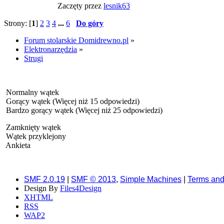
Zaczęty przez
lesnik63
Strony: [
1
]
2
3
4
...
6
Do góry
Forum stolarskie Domidrewno.pl
»
Elektronarzędzia
»
Strugi
Normalny wątek
Gorący wątek (Więcej niż 15 odpowiedzi)
Bardzo gorący wątek (Więcej niż 25 odpowiedzi)
Zamknięty wątek
Wątek przyklejony
Ankieta
SMF 2.0.19
|
SMF © 2013
,
Simple Machines
|
Terms and
Design By
Files4Design
XHTML
RSS
WAP2