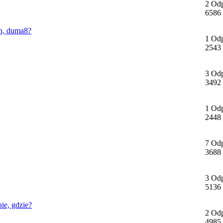
2 Od
6586
ch, duma8?
1 Od
2543
3 Od
3492
1 Od
2448
7 Od
3688
3 Od
5136
ie, gdzie?
2 Od
4985