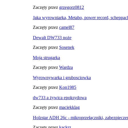
Zaczęty przez
grzegorz0812
Jaka wyrowniarka, Metabo, power record, scheppa
Zaczęty przez
camel87
Dewalt DW733 noże
Zaczęty przez
Sosenek
Moja strugarka
Zaczęty przez
Wardza
Wyrownywarka i grubosciowka
Zaczęty przez
Kon1985
dw733 a żywica epoksydowa
Zaczęty przez
maciekklag
Holzstar ADH 26c - mikroprzełączniki, zabezpieczen
Zaczęty przez
kackrz