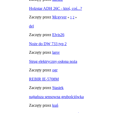
Holzstar ADH 26C - ktoś, coś...?
Zaczęty przez
Mcgyver
«
1
2
»
del
Zaczęty przez
Elvis26
Noże do DW 733 typ 2
Zaczęty przez
larsv
Strug elektryczny-osłona noża
Zaczęty przez
ogr
REBIR IE-5708M
Zaczęty przez
Stasiek
najtańsza sensowna grubościówka
Zaczęty przez
kuń