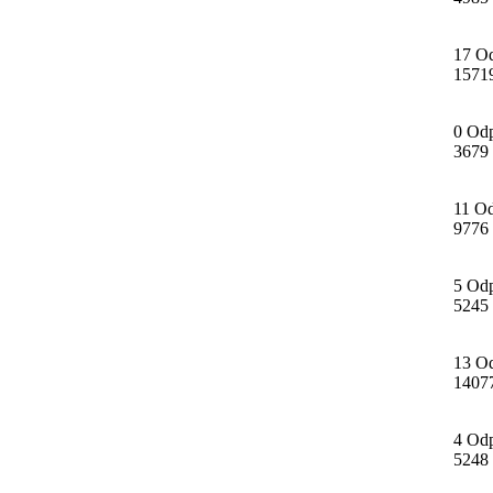
17 O
1571
0 Od
3679
11 O
9776
5 Od
5245
13 O
1407
4 Od
5248