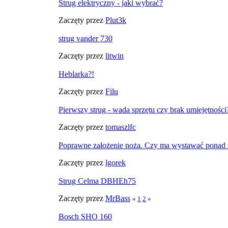
Strug elektryczny - jaki wybrać?
Zaczęty przez
Plut3k
strug vander 730
Zaczęty przez
litwin
Heblarka?!
Zaczęty przez
Filu
Pierwszy strug - wada sprzętu czy brak umiejętności?
Zaczęty przez
tomaszlfc
Poprawne założenie noża. Czy ma wystawać ponad s
Zaczęty przez
lgorek
Strug Celma DBHEh75
Zaczęty przez
MrBass
«
1
2
»
Bosch SHO 160