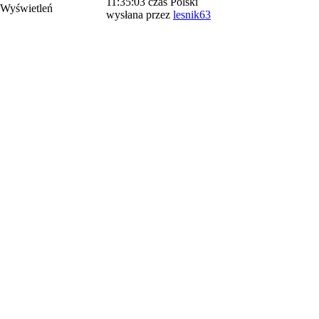
11:35:03 czas Polski
 Wyświetleń
wysłana przez
lesnik63