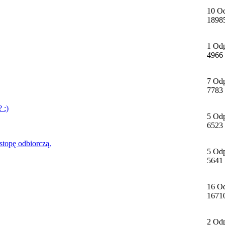
10 O
1898
1 Od
4966
7 Od
7783
 :)
5 Od
6523
topę odbiorczą.
5 Od
5641
16 O
1671
2 Od