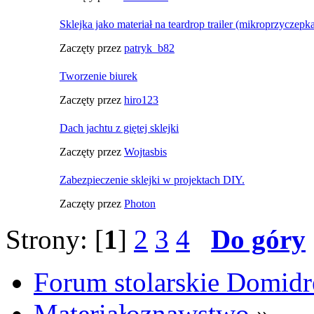
Sklejka jako materiał na teardrop trailer (mikroprzycze
Zaczęty przez
patryk_b82
Tworzenie biurek
Zaczęty przez
hiro123
Dach jachtu z giętej sklejki
Zaczęty przez
Wojtasbis
Zabezpieczenie sklejki w projektach DIY.
Zaczęty przez
Photon
Strony: [
1
]
2
3
4
Do góry
Forum stolarskie Domid
Materiałoznawstwo
»