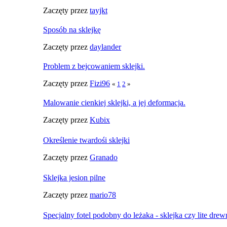
Zaczęty przez
tayjkt
Sposób na sklejkę
Zaczęty przez
daylander
Problem z bejcowaniem sklejki.
Zaczęty przez
Fizi96
«
1
2
»
Malowanie cienkiej sklejki, a jej deformacja.
Zaczęty przez
Kubix
Określenie twardośi sklejki
Zaczęty przez
Granado
Sklejka jesion pilne
Zaczęty przez
mario78
Specjalny fotel podobny do leżaka - sklejka czy lite dre