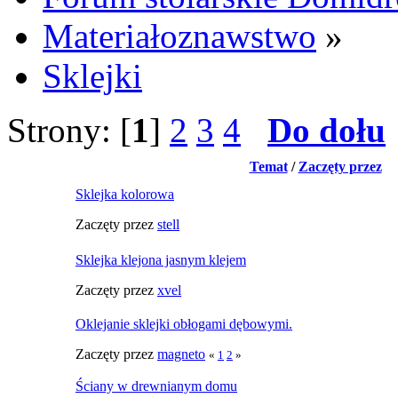
Materiałoznawstwo
»
Sklejki
Strony: [
1
]
2
3
4
Do dołu
Temat
/
Zaczęty przez
Sklejka kolorowa
Zaczęty przez
stell
Sklejka klejona jasnym klejem
Zaczęty przez
xvel
Oklejanie sklejki obłogami dębowymi.
Zaczęty przez
magneto
«
1
2
»
Ściany w drewnianym domu