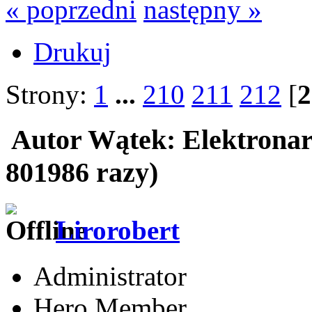
« poprzedni
następny »
Drukuj
Strony:
1
...
210
211
212
[
2
Autor
Wątek: Elektronar
801986 razy)
Lirorobert
Administrator
Hero Member