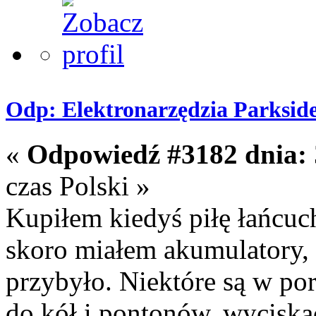
Odp: Elektronarzędzia Parksid
«
Odpowiedź #3182 dnia:
czas Polski »
Kupiłem kiedyś piłę łańcuc
skoro miałem akumulatory, 
przybyło. Niektóre są w po
do kół i pontonów, wyciska