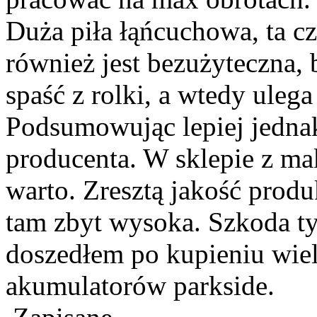
Duża piła łąńcuchowa, ta c
również jest bezużyteczna, 
spaść z rolki, a wtedy uleg
Podsumowując lepiej jedna
producenta. W sklepie z m
warto. Zresztą jakość prod
tam zbyt wysoka. Szkoda ty
doszedłem po kupieniu wiel
akumulatorów parkside.