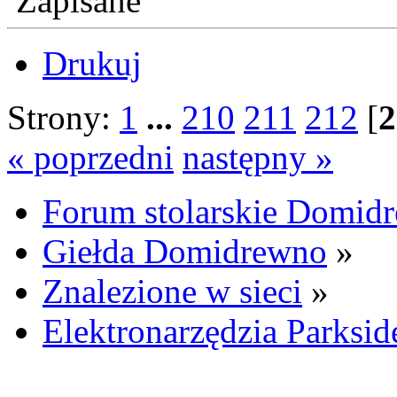
Zapisane
Drukuj
Strony:
1
...
210
211
212
[
2
« poprzedni
następny »
Forum stolarskie Domid
Giełda Domidrewno
»
Znalezione w sieci
»
Elektronarzędzia Parksid