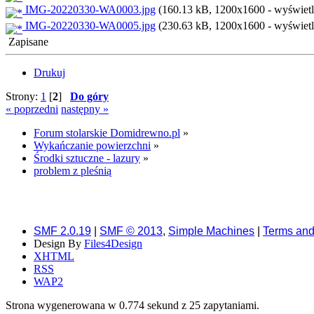
IMG-20220330-WA0003.jpg
(160.13 kB, 1200x1600 - wyświetl
IMG-20220330-WA0005.jpg
(230.63 kB, 1200x1600 - wyświetl
Zapisane
Drukuj
Strony:
1
[
2
]
Do góry
« poprzedni
następny »
Forum stolarskie Domidrewno.pl
»
Wykańczanie powierzchni
»
Środki sztuczne - lazury
»
problem z pleśnią
SMF 2.0.19
|
SMF © 2013
,
Simple Machines
|
Terms and
Design By
Files4Design
XHTML
RSS
WAP2
Strona wygenerowana w 0.774 sekund z 25 zapytaniami.