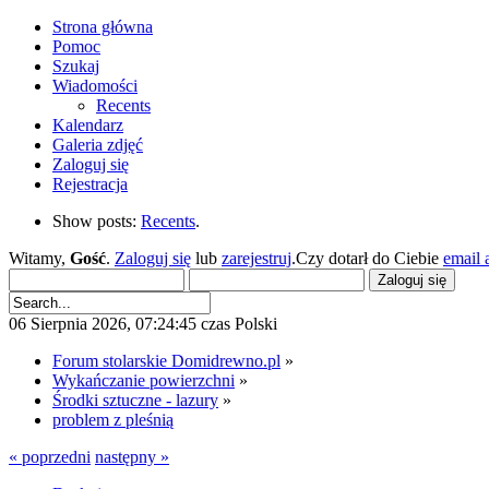
Strona główna
Pomoc
Szukaj
Wiadomości
Recents
Kalendarz
Galeria zdjęć
Zaloguj się
Rejestracja
Show posts:
Recents
.
Witamy,
Gość
.
Zaloguj się
lub
zarejestruj
.Czy dotarł do Ciebie
email 
06 Sierpnia 2026, 07:24:45 czas Polski
Forum stolarskie Domidrewno.pl
»
Wykańczanie powierzchni
»
Środki sztuczne - lazury
»
problem z pleśnią
« poprzedni
następny »