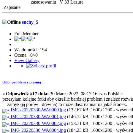
zastosowaniu V 33 Lazura
Zapisane
suchy_5
Full Member
Wiadomości: 194
Ocena +0/-0
View Gallery
Odp: problem z pleśnią
«
Odpowiedź #17 dnia:
30 Marca 2022, 08:17:16 czas Polski »
przesyłam kolejne fotki aby określić bardziej problem i znaleźć ro
zamykają porów drewna) to może dasz namiar na jakiś środek.
IMG-20220330-WA0000.jpg
(132.67 kB, 1600x1200 - wyświetl
IMG-20220330-WA0001.jpg
(146.72 kB, 1600x1200 - wyświetl
IMG-20220330-WA0002.jpg
(158.71 kB, 1600x1200 - wyświetl
IMG-20220330-WA0004.jpg
(184.23 kB, 1600x1200 - wyświetl