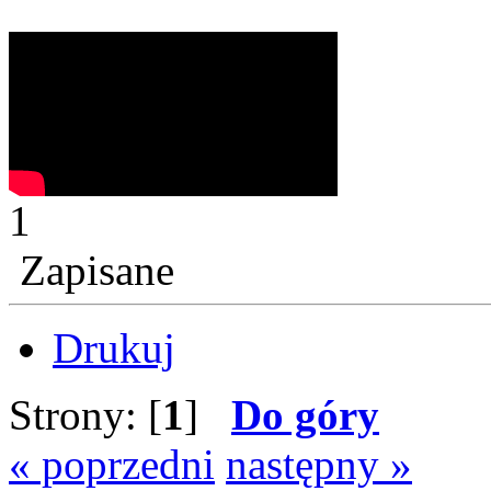
1
Zapisane
Drukuj
Strony: [
1
]
Do góry
« poprzedni
następny »