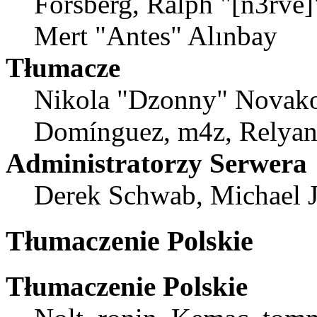
Forsberg, Ralph "[n3rve]
Mert "Antes" Alınbay
Tłumacze
Nikola "Dzonny" Novako
Domínguez, m4z, Relyana
Administratorzy Serwera
Derek Schwab, Michael J
Tłumaczenie Polskie
Tłumaczenie Polskie