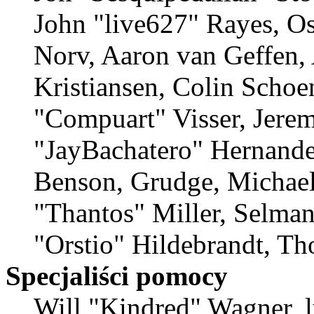
John "live627" Rayes, O
Norv, Aaron van Geffen,
Kristiansen, Colin Schoe
"Compuart" Visser, Jere
"JayBachatero" Hernande
Benson, Grudge, Michae
"Thantos" Miller, Selma
"Orstio" Hildebrandt, Th
Specjaliści pomocy
Will "Kindred" Wagner, lu