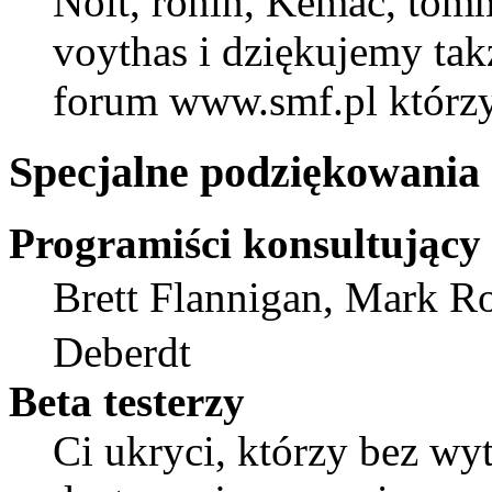
Nolt, ronin, Kemac, to
voythas i dziękujemy t
forum www.smf.pl którzy
Specjalne podziękowania
Programiści konsultujący
Brett Flannigan, Mark R
Deberdt
Beta testerzy
Ci ukryci, którzy bez wy