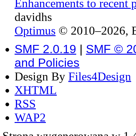
Enhancements to recent p
davidhs
Optimus
© 2010–2026, 
SMF 2.0.19
|
SMF © 2
and Policies
Design By
Files4Design
XHTML
RSS
WAP2
Strona wygenerowana w 1.4