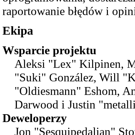
raportowanie błędów i opini
Ekipa
Wsparcie projektu
Aleksi "Lex" Kilpinen, Mi
"Suki" González, Will "
"Oldiesmann" Eshom, Am
Darwood i Justin "metal
Deweloperzy
Jon "Sesquipedalian" Sto