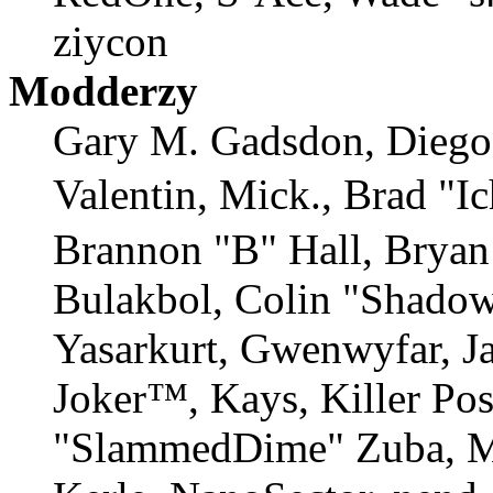
ziycon
Modderzy
Gary M. Gadsdon, Diego
Valentin, Mick., Brad
Brannon "B" Hall, Bryan
Bulakbol, Colin "Shadow
Yasarkurt, Gwenwyfar, Ja
Joker™, Kays, Killer Po
"SlammedDime" Zuba, M