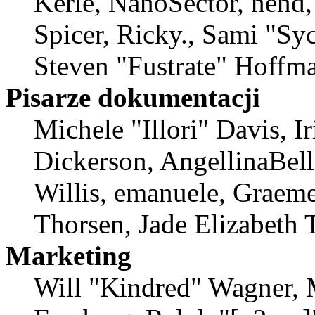
Kerle, NanoSector, nend,
Spicer, Ricky., Sami "S
Steven "Fustrate" Hoffma
Pisarze dokumentacji
Michele "Illori" Davis, 
Dickerson, AngellinaBell
Willis, emanuele, Graem
Thorsen, Jade Elizabeth 
Marketing
Will "Kindred" Wagner, 