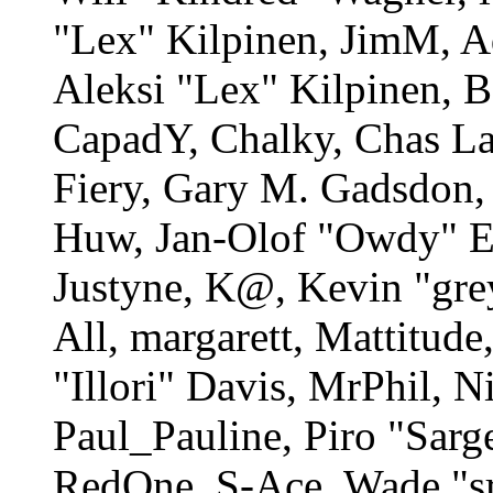
"Lex" Kilpinen, JimM, A
Aleksi "Lex" Kilpinen, B
CapadY, Chalky, Chas La
Fiery, Gary M. Gadsdon, 
Huw, Jan-Olof "Owdy" Er
Justyne, K@, Kevin "gre
All, margarett, Mattitud
"Illori" Davis, MrPhil, N
Paul_Pauline, Piro "Sarg
RedOne, S-Ace, Wade "sη