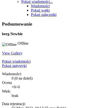
Pokaż wiadomości...
Wiadomości
Pokaż wątki
Pokaż załączniki
Podsumowanie
berg
Newbie
Offline
View Gallery
Pokaż wiadomości
Pokaż statystyki
Wiadomości:
0 (0 na dzień)
Ocena
+0/-0
Wiek:
brak
Data rejestracji: