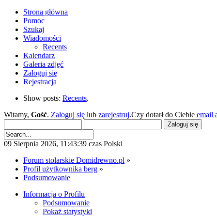
Strona główna
Pomoc
Szukaj
Wiadomości
Recents
Kalendarz
Galeria zdjęć
Zaloguj się
Rejestracja
Show posts:
Recents
.
Witamy,
Gość
.
Zaloguj się
lub
zarejestruj
.Czy dotarł do Ciebie
email 
09 Sierpnia 2026, 11:43:39 czas Polski
Forum stolarskie Domidrewno.pl
»
Profil użytkownika berg
»
Podsumowanie
Informacja o Profilu
Podsumowanie
Pokaż statystyki