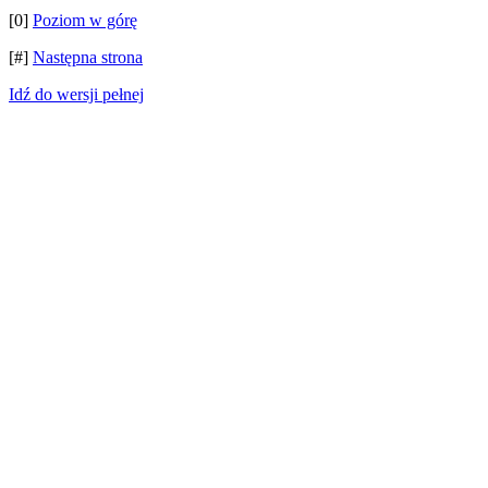
[0]
Poziom w górę
[#]
Następna strona
Idź do wersji pełnej