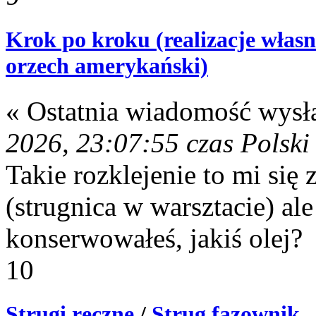
Krok po kroku (realizacje własn
orzech amerykański)
« Ostatnia wiadomość wysł
2026, 23:07:55 czas Polski
Takie rozklejenie to mi się
(strugnica w warsztacie) al
konserwowałeś, jakiś olej?
10
Strugi ręczne
/
Strug fazownik