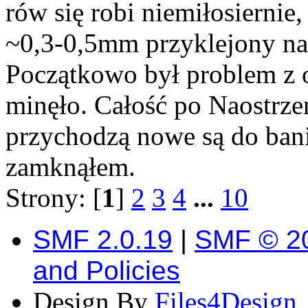
rów się robi niemiłosiernie,
~0,3-0,5mm przyklejony na
Początkowo był problem z 
minęło. Całość po Naostrzen
przychodzą nowe są do bani
zamknąłem.
Strony: [
1
]
2
3
4
...
10
SMF 2.0.19
|
SMF © 2
and Policies
Design By
Files4Design