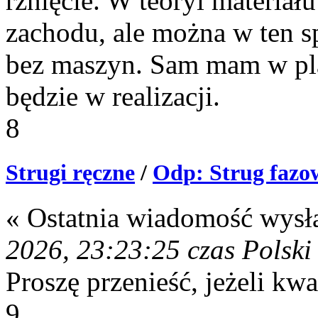
rżnięcie. W teoryi materiał
zachodu, ale można w ten sp
bez maszyn. Sam mam w pla
będzie w realizacji.
8
Strugi ręczne
/
Odp: Strug fazo
« Ostatnia wiadomość wysł
2026, 23:23:25 czas Polski
Proszę przenieść, jeżeli kw
9