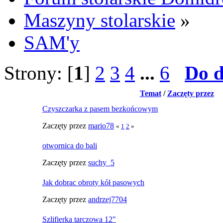
Maszyny stolarskie
»
SAM'y
Strony: [
1
]
2
3
4
...
6
Do d
Temat
/
Zaczęty przez
Czyszczarka z pasem bezkońcowym
Zaczęty przez
mario78
«
1
2
»
otwornica do bali
Zaczęty przez
suchy_5
Jak dobrac obroty kół pasowych
Zaczęty przez
andrzej7704
Szlifierka tarczowa 12"