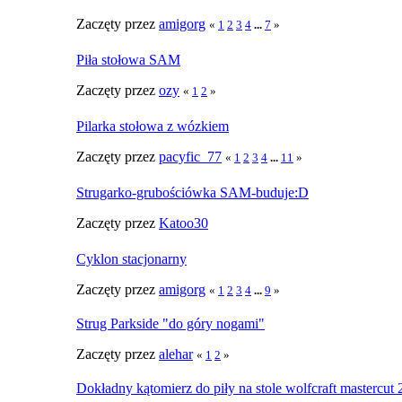
Zaczęty przez
amigorg
«
1
2
3
4
...
7
»
Piła stołowa SAM
Zaczęty przez
ozy
«
1
2
»
Pilarka stołowa z wózkiem
Zaczęty przez
pacyfic_77
«
1
2
3
4
...
11
»
Strugarko-grubościówka SAM-buduje:D
Zaczęty przez
Katoo30
Cyklon stacjonarny
Zaczęty przez
amigorg
«
1
2
3
4
...
9
»
Strug Parkside "do góry nogami"
Zaczęty przez
alehar
«
1
2
»
Dokładny kątomierz do piły na stole wolfcraft mastercut