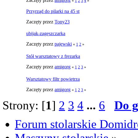
Zaczęty przez
amigorg
«
1
2
3
4
»
Przyrząd do pilarki na 45 st
Zaczęty przez
Tony23
ubijak-zagęszczarka
Zaczęty przez
pajewski
«
1
2
»
Stół warsztatowy z frezarką
Zaczęty przez
amigorg
«
1
2
3
»
Warsztatowy filtr powietrza
Zaczęty przez
amigorg
«
1
2
3
»
Strony: [
1
]
2
3
4
...
6
Do 
Forum stolarskie Domid
Maszyny stolarskie
»