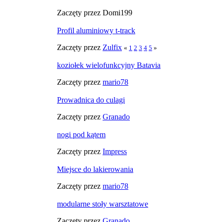
Zaczęty przez Domi199
Profil aluminiowy t-track
Zaczęty przez
Zulfix
«
1
2
3
4
5
»
koziołek wielofunkcyjny Batavia
Zaczęty przez
mario78
Prowadnica do culagi
Zaczęty przez
Granado
nogi pod kątem
Zaczęty przez
Impress
Miejsce do lakierowania
Zaczęty przez
mario78
modularne stoły warsztatowe
Zaczęty przez
Granado