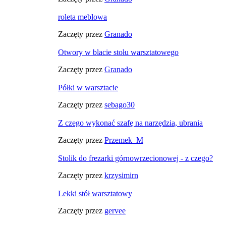
roleta meblowa
Zaczęty przez
Granado
Otwory w blacie stołu warsztatowego
Zaczęty przez
Granado
Półki w warsztacie
Zaczęty przez
sebago30
Z czego wykonać szafę na narzędzia, ubrania
Zaczęty przez
Przemek_M
Stolik do frezarki górnowrzecionowej - z czego?
Zaczęty przez
krzysimirn
Lekki stół warsztatowy
Zaczęty przez
gervee