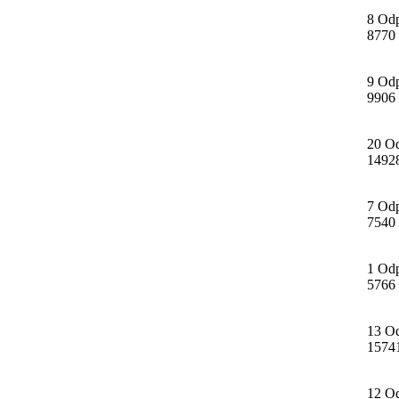
8 Od
8770
9 Od
9906
20 O
1492
7 Od
7540
1 Od
5766
13 O
1574
12 O