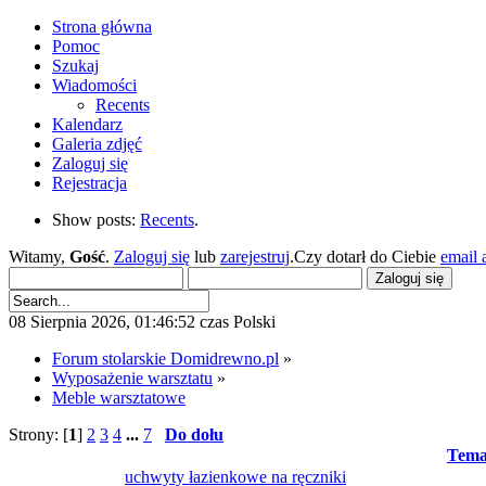
Strona główna
Pomoc
Szukaj
Wiadomości
Recents
Kalendarz
Galeria zdjęć
Zaloguj się
Rejestracja
Show posts:
Recents
.
Witamy,
Gość
.
Zaloguj się
lub
zarejestruj
.Czy dotarł do Ciebie
email 
08 Sierpnia 2026, 01:46:52 czas Polski
Forum stolarskie Domidrewno.pl
»
Wyposażenie warsztatu
»
Meble warsztatowe
Strony: [
1
]
2
3
4
...
7
Do dołu
Tema
uchwyty łazienkowe na ręczniki