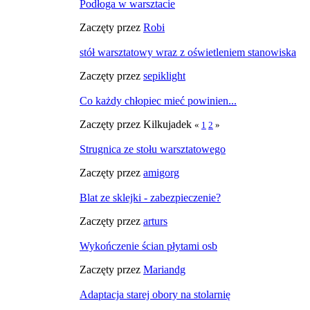
Podłoga w warsztacie
Zaczęty przez
Robi
stół warsztatowy wraz z oświetleniem stanowiska
Zaczęty przez
sepiklight
Co każdy chłopiec mieć powinien...
Zaczęty przez Kilkujadek
«
1
2
»
Strugnica ze stołu warsztatowego
Zaczęty przez
amigorg
Blat ze sklejki - zabezpieczenie?
Zaczęty przez
arturs
Wykończenie ścian płytami osb
Zaczęty przez
Mariandg
Adaptacja starej obory na stolarnię