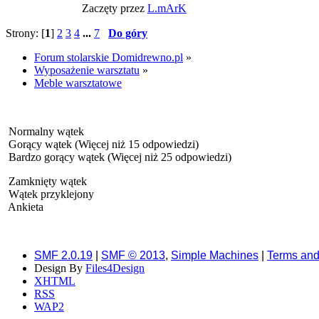
Zaczęty przez
L.mArK
Strony: [
1
]
2
3
4
...
7
Do góry
Forum stolarskie Domidrewno.pl
»
Wyposażenie warsztatu
»
Meble warsztatowe
Normalny wątek
Gorący wątek (Więcej niż 15 odpowiedzi)
Bardzo gorący wątek (Więcej niż 25 odpowiedzi)
Zamknięty wątek
Wątek przyklejony
Ankieta
SMF 2.0.19
|
SMF © 2013
,
Simple Machines
|
Terms and
Design By
Files4Design
XHTML
RSS
WAP2