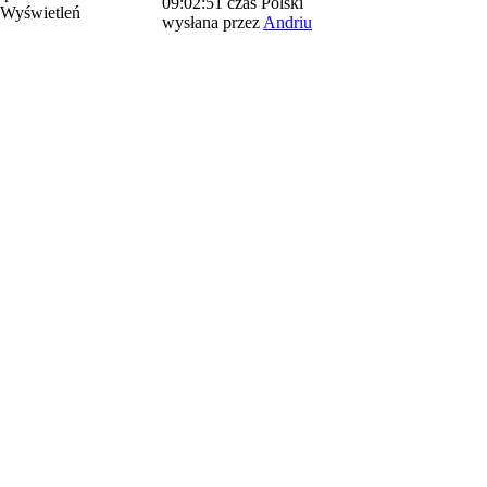
09:02:51 czas Polski
 Wyświetleń
wysłana przez
Andriu