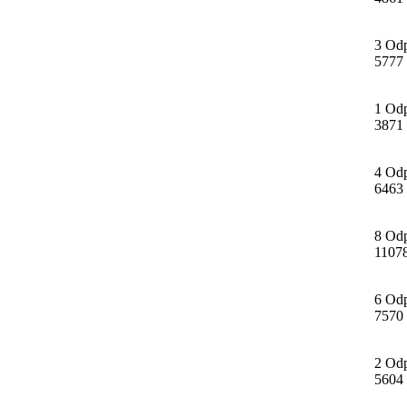
3 Od
5777
1 Od
3871
4 Od
6463
8 Od
1107
6 Od
7570
2 Od
5604