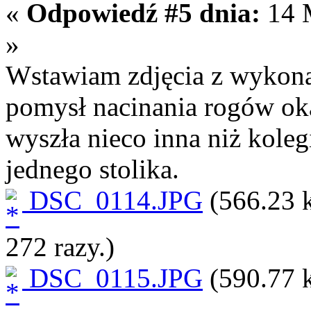
«
Odpowiedź #5 dnia:
14 M
»
Wstawiam zdjęcia z wykonan
pomysł nacinania rogów oka
wyszła nieco inna niż koleg
jednego stolika.
DSC_0114.JPG
(566.23 
272 razy.)
DSC_0115.JPG
(590.77 