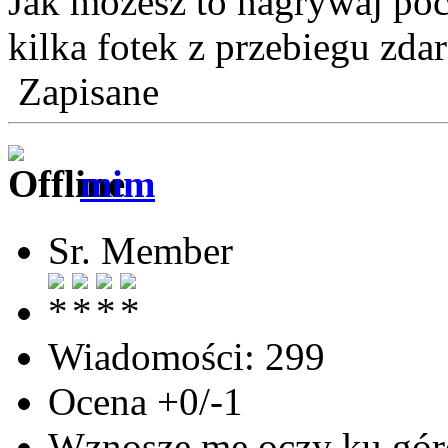
Jak możesz to nagrywaj poc
kilka fotek z przebiegu zda
Zapisane
mim
Sr. Member
Wiadomości: 299
Ocena +0/-1
Wznoszę me oczy ku góro