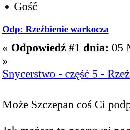
Gość
Odp: Rzeźbienie warkocza
«
Odpowiedź #1 dnia:
05 M
»
Snycerstwo - część 5 - Rze
Może Szczepan coś Ci pod