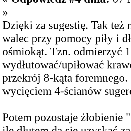
»
Dzięki za sugestię. Tak też
walec przy pomocy piły i dł
ośmiokąt. Tzn. odmierzyć 1
wydłutować/upiłować kraw
przekrój 8-kąta foremnego.
wycięciem 4-ścianów suger
Potem pozostaje żłobienie 
ile dłutem da się uzyskać z