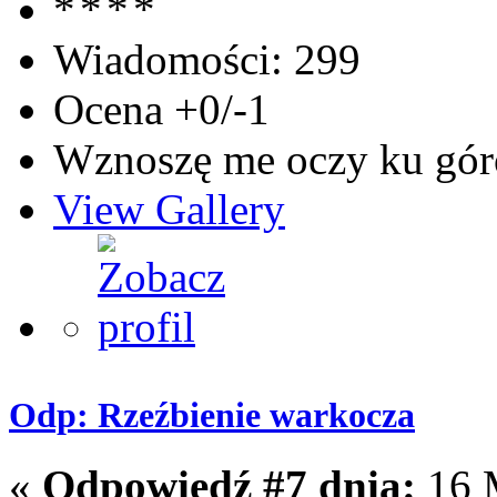
Wiadomości: 299
Ocena +0/-1
Wznoszę me oczy ku góro
View Gallery
Odp: Rzeźbienie warkocza
«
Odpowiedź #7 dnia:
16 M