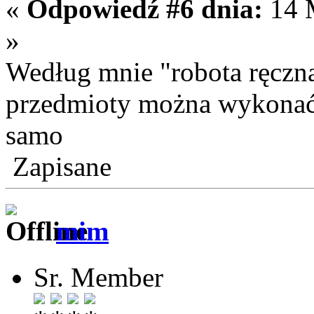
«
Odpowiedź #6 dnia:
14 M
»
Według mnie "robota ręczna
przedmioty można wykonać n
samo
Zapisane
mim
Sr. Member