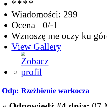
Wiadomości: 299
Ocena +0/-1
Wznoszę me oczy ku góro
View Gallery
Odp: Rzeźbienie warkocza
«
Odpowiedź #4 dnia:
07 M