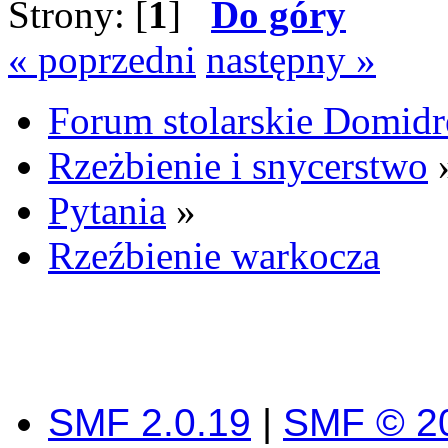
Strony: [
1
]
Do góry
« poprzedni
następny »
Forum stolarskie Domid
Rzeżbienie i snycerstwo
Pytania
»
Rzeźbienie warkocza
SMF 2.0.19
|
SMF © 2