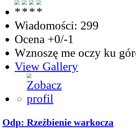
Wiadomości: 299
Ocena +0/-1
Wznoszę me oczy ku góro
View Gallery
Odp: Rzeźbienie warkocza