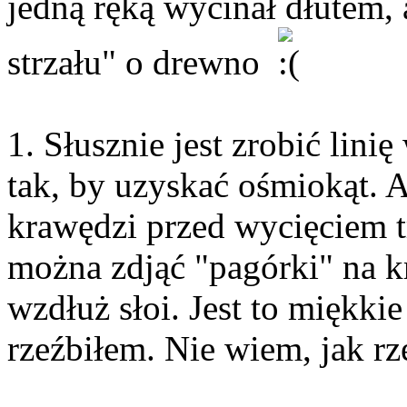
jedną ręką wycinał dłutem, a
strzału" o drewno
1. Słusznie jest zrobić lini
tak, by uzyskać ośmiokąt. A
krawędzi przed wycięciem t
można zdjąć "pagórki" na 
wzdłuż słoi. Jest to miękk
rzeźbiłem. Nie wiem, jak r