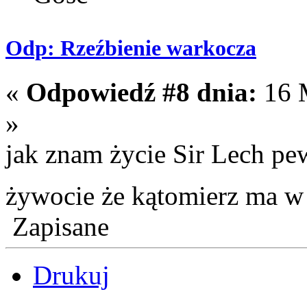
Odp: Rzeźbienie warkocza
«
Odpowiedź #8 dnia:
16 M
»
jak znam życie Sir Lech pe
żywocie że kątomierz ma w
Zapisane
Drukuj