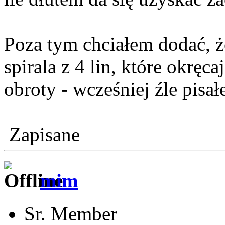
Poza tym chciałem dodać, że
spirala z 4 lin, które okręc
obroty - wcześniej źle pisał
Zapisane
mim
Sr. Member