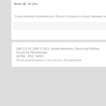
Strony: [
1
]
Do góry
Forum stolarskie Domidrewno.pl
»
Okucia
»
Uchwyty
»
uchwyty nakladane n
SMF 2.0.19
SMF © 2013
Simple Machines
Terms and Policies
|
,
|
Design By
Files4Design
XHTML
RSS
WAP2
Strona wygenerowana w 1.515 sekund z 28 zapytaniami.