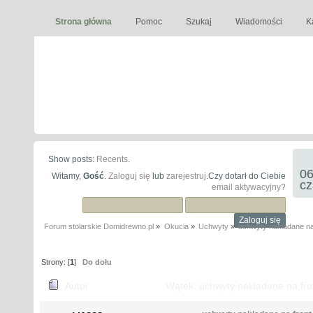
Strona główna
Pomoc
Szukaj
Wiadomości
K
Show posts:
Recents
.
06
Witamy,
Gość
.
Zaloguj się
lub
zarejestruj
.Czy dotarł do Ciebie
cz
email aktywacyjny?
Forum stolarskie Domidrewno.pl
»
Okucia
»
Uchwyty
»
uchwyty nakladane n
Strony: [
1
]
Do dołu
Autor
Wątek: uchwyty nakladane na fr