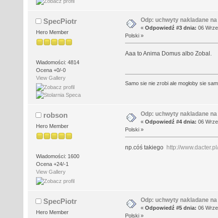
Odp: uchwyty nakladane na
SpecPiotr
«
Odpowiedź #3 dnia:
06 Wrześ
Hero Member
Polski »
Aaa to Anima Domus albo Zobal.
Wiadomości: 4814
Ocena +0/-0
View Gallery
Samo sie nie zrobi ale mogłoby sie sa
Odp: uchwyty nakladane na
robson
«
Odpowiedź #4 dnia:
06 Wrześ
Hero Member
Polski »
np.cóś takiego
http://www.dacter.p
Wiadomości: 1600
Ocena +24/-1
View Gallery
Odp: uchwyty nakladane na
SpecPiotr
«
Odpowiedź #5 dnia:
06 Wrześ
Hero Member
Polski »