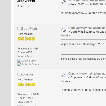
uchwyty nakladane na fron
arecki1338
«
dnia:
06 Września 2016, 18:14
Gość
szukam uchwytow w kolorze czarny
Odp: uchwyty nakladane na
SpecPiotr
«
Odpowiedź #1 dnia:
06 Wrześ
Hero Member
Polski »
W jakim sensie nakladanych ? Szu
Wiadomości: 4814
Ocena +0/-0
View Gallery
Samo sie nie zrobi ale mogłoby sie sa
Odp: uchwyty nakladane na
robson
«
Odpowiedź #2 dnia:
06 Wrześ
Hero Member
Polski »
Piotrze, zapewne chodzi o takie lis
Wiadomości: 1600
Ocena +24/-1
View Gallery