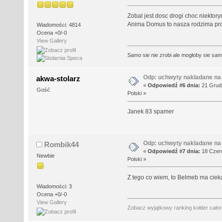
Zobal jest dosc drogi choc niektor
Anima Domus to nasza rodzima prod
Wiadomości: 4814
Ocena +0/-0
View Gallery
Samo sie nie zrobi ale mogłoby sie sa
Odp: uchwyty nakladane na
akwa-stolarz
«
Odpowiedź #6 dnia:
21 Grudn
Gość
Polski »
Janek 83 spamer
Odp: uchwyty nakladane na
Rombik44
«
Odpowiedź #7 dnia:
18 Czerw
Newbie
Polski »
Z tego co wiem, to Belmeb ma cieka
Wiadomości: 3
Ocena +0/-0
View Gallery
Zobacz wyjątkowy ranking kołder cało