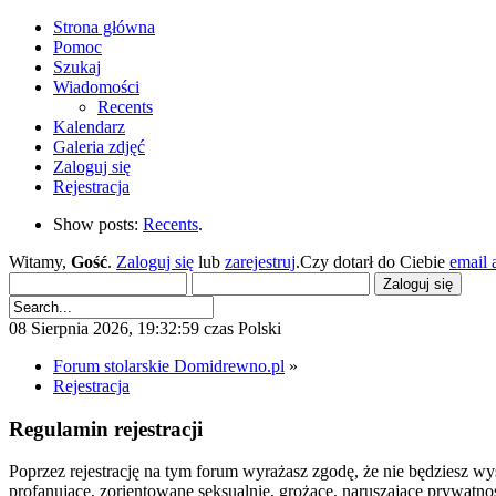
Strona główna
Pomoc
Szukaj
Wiadomości
Recents
Kalendarz
Galeria zdjęć
Zaloguj się
Rejestracja
Show posts:
Recents
.
Witamy,
Gość
.
Zaloguj się
lub
zarejestruj
.Czy dotarł do Ciebie
email 
08 Sierpnia 2026, 19:32:59 czas Polski
Forum stolarskie Domidrewno.pl
»
Rejestracja
Regulamin rejestracji
Poprzez rejestrację na tym forum wyrażasz zgodę, że nie będziesz wys
profanujące, zorientowane seksualnie, grożące, naruszające prywatn