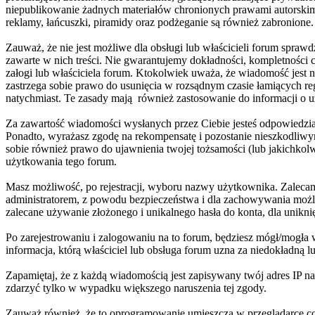
niepublikowanie żadnych materiałów chronionych prawami autorskimi,
reklamy, łańcuszki, piramidy oraz podżeganie są również zabronione.
Zauważ, że nie jest możliwe dla obsługi lub właścicieli forum spra
zawarte w nich treści. Nie gwarantujemy dokładności, kompletności 
załogi lub właściciela forum. Ktokolwiek uważa, że wiadomość jest 
zastrzega sobie prawo do usunięcia w rozsądnym czasie łamiących reg
natychmiast. Te zasady mają również zastosowanie do informacji o u
Za zawartość wiadomości wysłanych przez Ciebie jesteś odpowiedzia
Ponadto, wyrażasz zgodę na rekompensatę i pozostanie nieszkodliwym 
sobie również prawo do ujawnienia twojej tożsamości (lub jakichko
użytkowania tego forum.
Masz możliwość, po rejestracji, wyboru nazwy użytkownika. Zalecamy
administratorem, z powodu bezpieczeństwa i dla zachowywania możl
zalecane używanie złożonego i unikalnego hasła do konta, dla uniknię
Po zarejestrowaniu i zalogowaniu na to forum, będziesz mógł/mogła
informacja, którą właściciel lub obsługa forum uzna za niedokładną 
Zapamiętaj, że z każdą wiadomością jest zapisywany twój adres IP na
zdarzyć tylko w wypadku większego naruszenia tej zgody.
Zauważ również, że to oprogramowanie umieszcza w przeglądarce coo