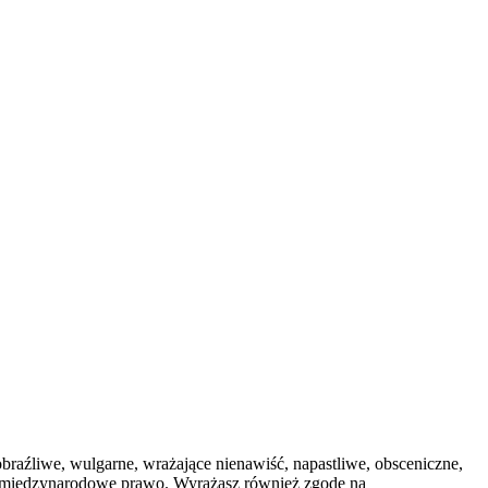
 obraźliwe, wulgarne, wrażające nienawiść, napastliwe, obsceniczne,
lub międzynarodowe prawo. Wyrażasz również zgodę na