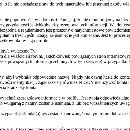
 o ile nie posiadasz praw do tych materiałów lub pisemnej zgody wła
wdzenie poprawności wiadomości. Pamiętaj, że nie monitorujemy na bie
czy przydatności jakichkolwiek prezentowanych informacji. Wiadomości
niezgodna z regulaminem jest proszony o natychmiastowe powiadomienie
ulamin treści, jeśli uznają, że usunięcie jest konieczne. Jest to pro
żytkowniku w jego profilu.
lny/a wyłącznie Ty.
dla właścicieli forum, jakichkolwiek powiązanych stron internetowych
lwiek powiązanych informacji zebranych w tym serwisie) w przypadku 
, abyś wybrał/a odpowiednią nazwę. Nigdy nie dawaj hasła do konta, k
iwości identyfikacji. Zgadzasz się również NIGDY nie używać konta 
cia kradzieży konta.
 wypełnić szczegółowe informacje w profilu. Jest twoją odpowiedzial
lub wulgarną z natury, zostanie usunięta, z lub bez wcześniejszych uw
 wypadek jeśli miał(a)byś zostać zbanowany/a na tym forum lub zaszła
kie, plik tekstowy zawierający różne informacje (takie jak Twoja n