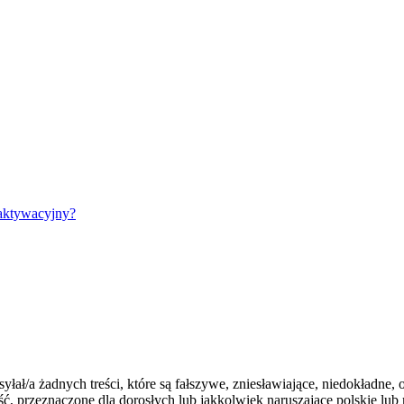
aktywacyjny?
yłał/a żadnych treści, które są fałszywe, zniesławiające, niedokładne,
ość, przeznaczone dla dorosłych lub jakkolwiek naruszające polskie 