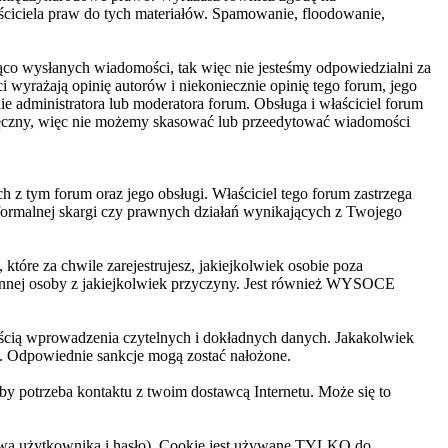
ściciela praw do tych materiałów. Spamowanie, floodowanie,
żąco wysłanych wiadomości, tak więc nie jesteśmy odpowiedzialni za
 wyrażają opinię autorów i niekoniecznie opinię tego forum, jego
 administratora lub moderatora forum. Obsługa i właściciel forum
ces ręczny, więc nie możemy skasować lub przeedytować wiadomości
 z tym forum oraz jego obsługi. Właściciel tego forum zastrzega
formalnej skargi czy prawnych działań wynikających z Twojego
tóre za chwile zarejestrujesz, jakiejkolwiek osobie poza
innej osoby z jakiejkolwiek przyczyny. Jest również WYSOCE
nością wprowadzenia czytelnych i dokładnych danych. Jakakolwiek
ag. Odpowiednie sankcje mogą zostać nałożone.
by potrzeba kontaktu z twoim dostawcą Internetu. Może się to
azwa użytkownika i hasło). Cookie jest używane TYLKO do