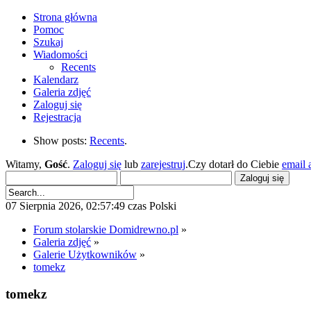
Strona główna
Pomoc
Szukaj
Wiadomości
Recents
Kalendarz
Galeria zdjęć
Zaloguj się
Rejestracja
Show posts:
Recents
.
Witamy,
Gość
.
Zaloguj się
lub
zarejestruj
.Czy dotarł do Ciebie
email 
07 Sierpnia 2026, 02:57:49 czas Polski
Forum stolarskie Domidrewno.pl
»
Galeria zdjęć
»
Galerie Użytkowników
»
tomekz
tomekz