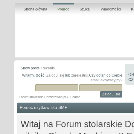
Strona główna
Pomoc
Szukaj
Wiadomości
K
Show posts:
Recents
.
08
Witamy,
Gość
.
Zaloguj się
lub
zarejestruj
.Czy dotarł do Ciebie
cz
email aktywacyjny?
Forum stolarskie Domidrewno.pl
»
Pomoc
Pomoc użytkownika SMF
Witaj na Forum stolarskie D