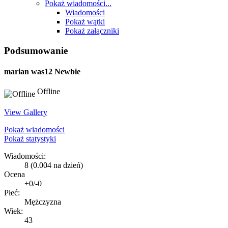
Pokaż wiadomości...
Wiadomości
Pokaż wątki
Pokaż załączniki
Podsumowanie
marian was12
Newbie
Offline
View Gallery
Pokaż wiadomości
Pokaż statystyki
Wiadomości:
8 (0.004 na dzień)
Ocena
+0/-0
Płeć:
Mężczyzna
Wiek:
43