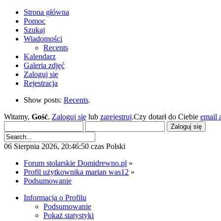
Strona główna
Pomoc
Szukaj
Wiadomości
Recents
Kalendarz
Galeria zdjęć
Zaloguj się
Rejestracja
Show posts:
Recents
.
Witamy,
Gość
.
Zaloguj się
lub
zarejestruj
.Czy dotarł do Ciebie
email 
06 Sierpnia 2026, 20:46:50 czas Polski
Forum stolarskie Domidrewno.pl
»
Profil użytkownika marian was12
»
Podsumowanie
Informacja o Profilu
Podsumowanie
Pokaż statystyki