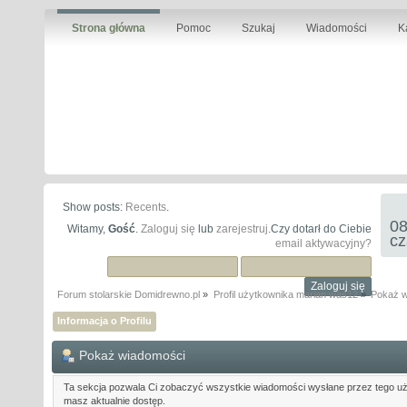
Strona główna
Pomoc
Szukaj
Wiadomości
K
Show posts:
Recents
.
08
Witamy,
Gość
.
Zaloguj się
lub
zarejestruj
.Czy dotarł do Ciebie
cz
email aktywacyjny?
Forum stolarskie Domidrewno.pl
»
Profil użytkownika marian was12
»
Pokaż w
Informacja o Profilu
Pokaż wiadomości
Ta sekcja pozwala Ci zobaczyć wszystkie wiadomości wysłane przez tego uż
masz aktualnie dostęp.