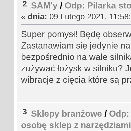
2
SAM'y
/
Odp: Pilarka st
«
dnia:
09 Lutego 2021, 11:58:
Super pomysł! Będę obserwo
Zastanawiam się jedynie na
bezpośrednio na wale silnika
zużywać łożysk w silniku? J
wibracje z cięcia które są 
3
Sklepy branżowe
/
Odp:
osobę sklep z narzędziami 