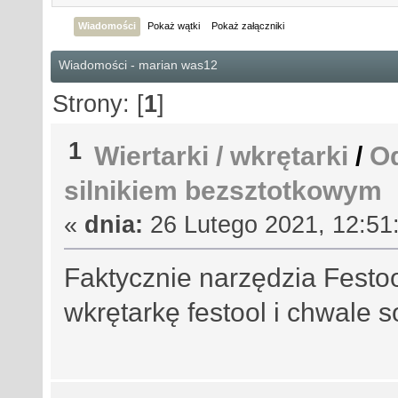
Wiadomości
Pokaż wątki
Pokaż załączniki
Wiadomości - marian was12
Strony: [
1
]
1
Wiertarki / wkrętarki
/
Od
silnikiem bezsztotkowym
«
dnia:
26 Lutego 2021, 12:51:
Faktycznie narzędzia Festo
wkrętarkę festool i chwale 