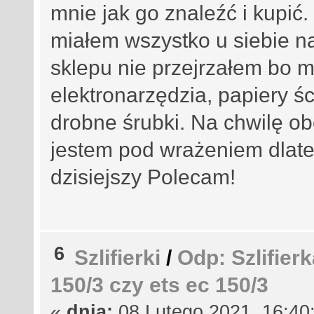
mnie jak go znaleźć i kupić.
miałem wszystko u siebie n
sklepu nie przejrzałem bo 
elektronarzędzia, papiery śc
drobne śrubki. Na chwilę ob
jestem pod wrażeniem dlate
dzisiejszy Polecam!
6
Szlifierki
/
Odp: Szlifie
150/3 czy ets ec 150/3
«
dnia:
08 Lutego 2021, 16:40: