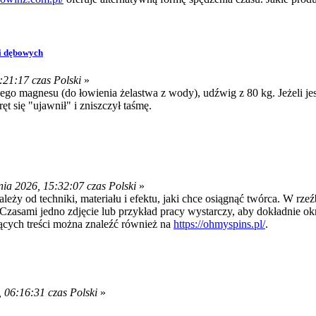
wi dębowych
:21:17 czas Polski
»
żego magnesu (do łowienia żelastwa z wody), udźwig z 80 kg. Jeżeli j
ęt się "ujawnił" i zniszczył taśmę.
ia 2026, 15:32:07 czas Polski
»
eży od techniki, materiału i efektu, jaki chce osiągnąć twórca. W rze
Czasami jedno zdjęcie lub przykład pracy wystarczy, aby dokładnie okre
ących treści można znaleźć również na
https://ohmyspins.pl/
.
 06:16:31 czas Polski
»