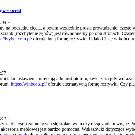
ię w materiał
:04
»
my na początku cięcia, a potem względnie proste prowadzenie, często
szrank (rozchylenie zębów) jest równomierny po obu stronach. Czasem 
s://ivybet.com.pl/
oferuje inną formę rozrywki. Udało Ci się w końcu r
:57
»
i takie ustawienia umykają administratorom, zwłaszcza gdy wdrażają s
forum,
https://winbeatz.pl/
oferuje alternatywną formę rozrywki. Czy pla
:44
»
aszcza dla osób zajmujących się stolarstwem czy urządzaniem wnętrz.
y akcesoria meblowe) jest bardzo pomocna. Wskazówki dotyczące wybo
rbowinz.com.pl/
oferuje alternatywną formę spędzenia czasu. Jakie produ