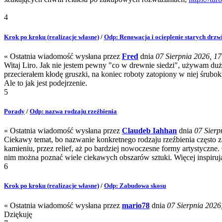
4
Krok po kroku (realizacje własne)
/
Odp: Renowacja i ocieplenie starych drz
« Ostatnia wiadomość wysłana przez
Fred
dnia
07 Sierpnia 2026, 17
Witaj Liro. Jak nie jestem pewny "co w drewnie siedzi", używam du
przecierałem kłodę gruszki, na koniec roboty zatopiony w niej śrubokr
Ale to jak jest podejrzenie.
5
Porady
/
Odp: nazwa rodzaju rzeźbienia
« Ostatnia wiadomość wysłana przez
Claudeb Iahhan
dnia
07 Sierpn
Ciekawy temat, bo nazwanie konkretnego rodzaju rzeźbienia często zal
kamieniu, przez relief, aż po bardziej nowoczesne formy artystyczne. 
nim można poznać wiele ciekawych obszarów sztuki. Więcej inspiruj
6
Krok po kroku (realizacje własne)
/
Odp: Zabudowa skosu
« Ostatnia wiadomość wysłana przez
mario78
dnia
07 Sierpnia 2026,
Dziękuję