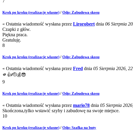
7
Krok po kroku (realizacje własne)
/
Odp: Zabudowa skosu
« Ostatnia wiadomość wysłana przez
Lirorobert
dnia
06 Sierpnia 20
Czapki z głów.
Piękna praca.
Gratuluję.
8
Krok po kroku (realizacje własne)
/
Odp: Zabudowa skosu
« Ostatnia wiadomość wysłana przez
Fred
dnia
05 Sierpnia 2026, 22
🫵👍🫡💰😎
9
Krok po kroku (realizacje własne)
/
Odp: Zabudowa skosu
« Ostatnia wiadomość wysłana przez
mario78
dnia
05 Sierpnia 2026,
Skończona,tylko wstawić szyby i zabudowę na swoje miejsce.
10
Krok po kroku (realizacje własne)
/
Odp: Szafka na buty