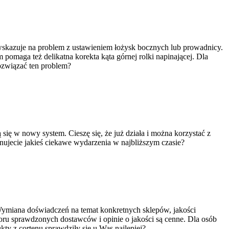
 wskazuje na problem z ustawieniem łożysk bocznych lub prowadnicy.
pomaga też delikatna korekta kąta górnej rolki napinającej. Dla
ozwiązać ten problem?
ię w nowy system. Cieszę się, że już działa i można korzystać z
nujecie jakieś ciekawe wydarzenia w najbliższym czasie?
 Wymiana doświadczeń na temat konkretnych sklepów, jakości
ru sprawdzonych dostawców i opinie o jakości są cenne. Dla osób
kty z cortenu sprawdziły się u Was najlepiej?