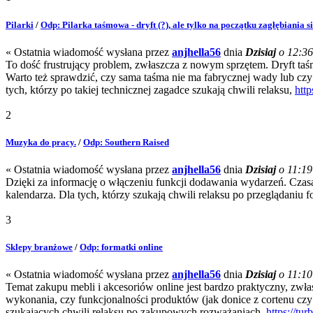
Pilarki
/
Odp: Pilarka taśmowa - dryft (?), ale tylko na początku zagłębiania s
« Ostatnia wiadomość wysłana przez
anjhella56
dnia
Dzisiaj
o 12:36
To dość frustrujący problem, zwłaszcza z nowym sprzętem. Dryft taś
Warto też sprawdzić, czy sama taśma nie ma fabrycznej wady lub czy 
tych, którzy po takiej technicznej zagadce szukają chwili relaksu,
http
2
Muzyka do pracy.
/
Odp: Southern Raised
« Ostatnia wiadomość wysłana przez
anjhella56
dnia
Dzisiaj
o 11:19
Dzięki za informację o włączeniu funkcji dodawania wydarzeń. Czasam
kalendarza. Dla tych, którzy szukają chwili relaksu po przeglądaniu 
3
Sklepy branżowe
/
Odp: formatki online
« Ostatnia wiadomość wysłana przez
anjhella56
dnia
Dzisiaj
o 11:10
Temat zakupu mebli i akcesoriów online jest bardzo praktyczny, zwł
wykonania, czy funkcjonalności produktów (jak donice z cortenu cz
szukających chwili relaksu po zakupowych rozważaniach,
https://tu