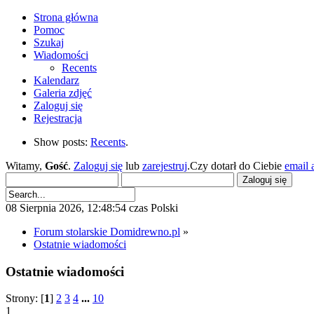
Strona główna
Pomoc
Szukaj
Wiadomości
Recents
Kalendarz
Galeria zdjęć
Zaloguj się
Rejestracja
Show posts:
Recents
.
Witamy,
Gość
.
Zaloguj się
lub
zarejestruj
.Czy dotarł do Ciebie
email 
08 Sierpnia 2026, 12:48:54 czas Polski
Forum stolarskie Domidrewno.pl
»
Ostatnie wiadomości
Ostatnie wiadomości
Strony: [
1
]
2
3
4
...
10
1