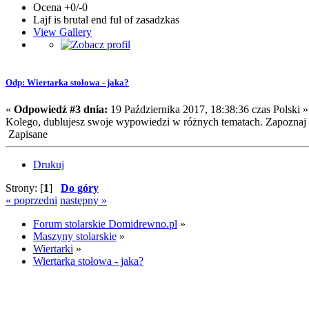
Ocena +0/-0
Lajf is brutal end ful of zasadzkas
View Gallery
Odp: Wiertarka stołowa - jaka?
«
Odpowiedź #3 dnia:
19 Października 2017, 18:38:36 czas Polski »
Kolego, dublujesz swoje wypowiedzi w różnych tematach. Zapoznaj si
Zapisane
Drukuj
Strony: [
1
]
Do góry
« poprzedni
następny »
Forum stolarskie Domidrewno.pl
»
Maszyny stolarskie
»
Wiertarki
»
Wiertarka stołowa - jaka?