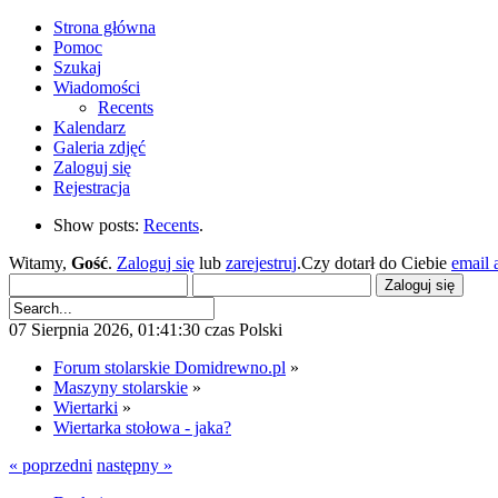
Strona główna
Pomoc
Szukaj
Wiadomości
Recents
Kalendarz
Galeria zdjęć
Zaloguj się
Rejestracja
Show posts:
Recents
.
Witamy,
Gość
.
Zaloguj się
lub
zarejestruj
.Czy dotarł do Ciebie
email 
07 Sierpnia 2026, 01:41:30 czas Polski
Forum stolarskie Domidrewno.pl
»
Maszyny stolarskie
»
Wiertarki
»
Wiertarka stołowa - jaka?
« poprzedni
następny »