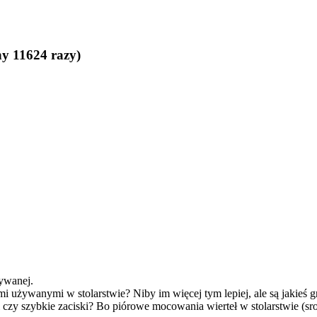
y 11624 razy)
żywanej.
i używanymi w stolarstwie? Niby im więcej tym lepiej, ale są jakieś g
czy szybkie zaciski? Bo piórowe mocowania wierteł w stolarstwie (sr