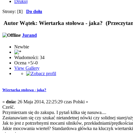
Drukuj
Strony: [
1
]
Do dołu
Autor
Wątek: Wiertarka stołowa - jaka? (Przeczytan
Jurand
Newbie
Wiadomości: 34
Ocena +5/-0
View Gallery
Wiertarka stołowa - jaka?
«
dnia:
26 Maja 2014, 22:25:29 czas Polski »
Cześć.
Przymierzam się do zakupu. I pytań kilka się nasuwa....
Zastanawiam się czy szukać nietandetnej nówki czy solidnej starej/u
Jak to jest z potrzebnymi mocami silników, przekładniami/prędkościam
Jakie mocowania wierteł? Standardowa główka na kluczyk wiertarski 