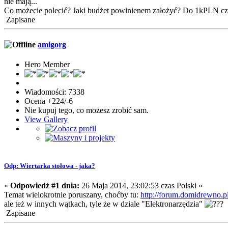
nie mają...
Co możecie polecić? Jaki budżet powinienem założyć? Do 1kPLN c
Zapisane
amigorg
Hero Member
Wiadomości: 7338
Ocena +224/-6
Nie kupuj tego, co możesz zrobić sam.
View Gallery
Odp: Wiertarka stołowa - jaka?
«
Odpowiedź #1 dnia:
26 Maja 2014, 23:02:53 czas Polski »
Temat wielokrotnie poruszany, choćby tu:
http://forum.domidrewno.p
ale też w innych wątkach, tyle że w dziale "Elektronarzędzia"
Zapisane