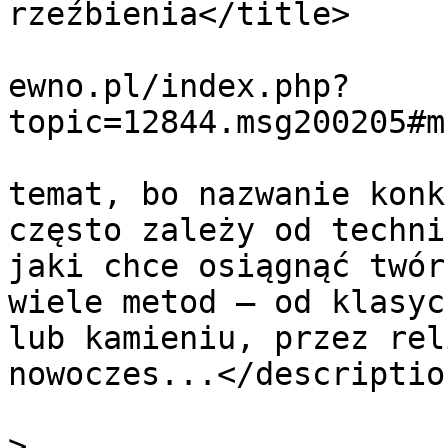
rzeźbienia</title>

			<link>https://forum.domi
ewno.pl/index.php?
topic=12844.msg200205#m
			<description>Ciekawy
temat, bo nazwanie konk
często zależy od techni
jaki chce osiągnąć twór
wiele metod – od klasyc
lub kamieniu, przez rel
nowoczes...</description
			<category>Porady</catego
>
