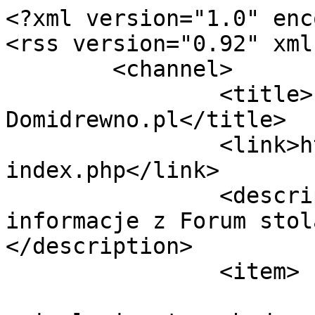
<?xml version="1.0" enc
<rss version="0.92" xml
	<channel>

		<title>Forum stolarskie 
Domidrewno.pl</title>

		<link>https://forum.domidrewno.pl/
index.php</link>

		<description><![CDATA[Aktualne 
informacje z Forum stol
</description>

		<item>

			<title>Odp: Renowacja i