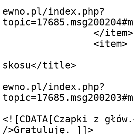
			<guid>https://forum.domi
ewno.pl/index.php?
topic=17685.msg200204#m
		</item>

		<item>

			<title>Odp: Zabudowa
skosu</title>

			<link>https://forum.domi
ewno.pl/index.php?
topic=17685.msg200203#m
			<description>
<![CDATA[Czapki z głów.
/>Gratuluję. ]]>
