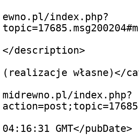
			<link>https://forum.domi
ewno.pl/index.php?
topic=17685.msg200204#m
			<description>Dziękuję
</description>

			<category>Krok po kroku
(realizacje własne)</ca
			<comments>https://forum.
midrewno.pl/index.php?
action=post;topic=17685
			<pubDate>Fri, 07 Aug 202
04:16:31 GMT</pubDate>
