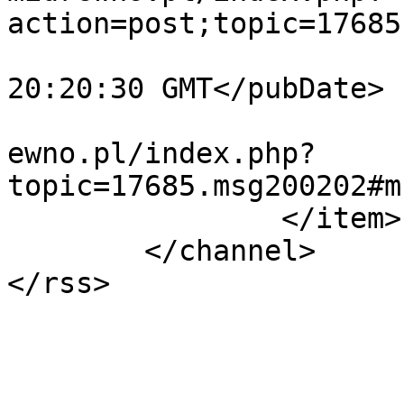
action=post;topic=17685
			<pubDate>Wed, 05 Aug 202
20:20:30 GMT</pubDate>

			<guid>https://forum.domi
ewno.pl/index.php?
topic=17685.msg200202#m
		</item>

	</channel>

</rss>