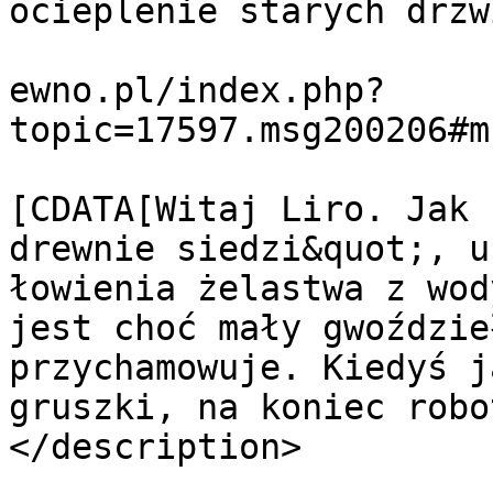
ocieplenie starych drzw
			<link>https://forum.domi
ewno.pl/index.php?
topic=17597.msg200206#m
			<description><
[CDATA[Witaj Liro. Jak 
drewnie siedzi&quot;, u
łowienia żelastwa z wod
jest choć mały gwoździe
przychamowuje. Kiedyś j
gruszki, na koniec robo
</description>

			<category>Krok po kroku