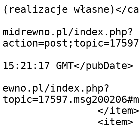
(realizacje własne)</ca
			<comments>https://forum.
midrewno.pl/index.php?
action=post;topic=17597
			<pubDate>Fri, 07 Aug 202
15:21:17 GMT</pubDate>

			<guid>https://forum.domi
ewno.pl/index.php?
topic=17597.msg200206#m
		</item>

		<item>

			<title>Odp: nazwa rodzaj