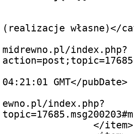
			</description>
			<category>Krok po kroku
(realizacje własne)</ca
			<comments>https://forum.
midrewno.pl/index.php?
action=post;topic=17685
			<pubDate>Thu, 06 Aug 202
04:21:01 GMT</pubDate>

			<guid>https://forum.domi
ewno.pl/index.php?
topic=17685.msg200203#m
		</item>
