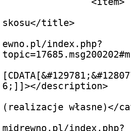
		<item>

			<title>Odp: Zabudowa
skosu</title>

			<link>https://forum.domi
ewno.pl/index.php?
topic=17685.msg200202#m
			<description><
[CDATA[&#129781;&#12807
6;]]></description>

			<category>Krok po kroku
(realizacje własne)</ca
			<comments>https://forum.
midrewno.pl/index.php?