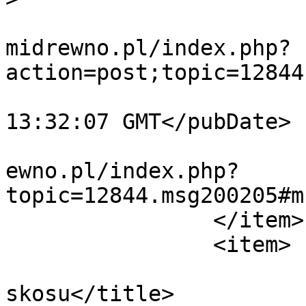
			<comments>https://forum.
midrewno.pl/index.php?
action=post;topic=12844
			<pubDate>Fri, 07 Aug 202
13:32:07 GMT</pubDate>

			<guid>https://forum.domi
ewno.pl/index.php?
topic=12844.msg200205#m
		</item>

		<item>

			<title>Odp: Zabudowa
skosu</title>
