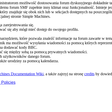
nistratorom możliwość dostosowania forum dyskusyjnego dokładnie t
demu forum SMF zupełnie inny klimat oraz funkcjonalność. Istnieje je
, który znajduje się obok nich lub w sekcjach dostępnych na poszczegó
cjalnej stronie Simple Machines.
 zarejestrowania się.
wać się aby mógł mieć dostęp do swojego profilu.
arzędziem, które pozwala znaleźć informacje na forum zawarte w tem
ownik ma możliwość wysyłania wiadomości za pomocą których reprezentuj
na dodawać kody BBC.
 się między sobą za pomocą prywatnych wiadomości.
ch użytkowników danego forum.
także urodziny za pomocą kalendarza.
chines Documentation Wiki
, a także zajrzyj na stronę
credits
by dowiedz
 Policies