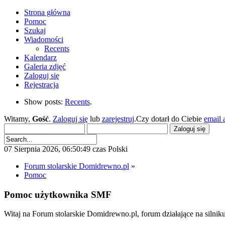
Strona główna
Pomoc
Szukaj
Wiadomości
Recents
Kalendarz
Galeria zdjęć
Zaloguj się
Rejestracja
Show posts:
Recents
.
Witamy,
Gość
.
Zaloguj się
lub
zarejestruj
.Czy dotarł do Ciebie
email 
07 Sierpnia 2026, 06:50:49 czas Polski
Forum stolarskie Domidrewno.pl
»
Pomoc
Pomoc użytkownika SMF
Witaj na Forum stolarskie Domidrewno.pl, forum działające na sil