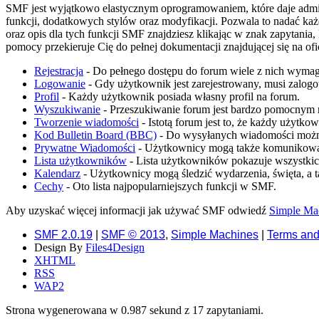
SMF jest wyjątkowo elastycznym oprogramowaniem, które daje admi
funkcji, dodatkowych stylów oraz modyfikacji. Pozwala to nadać każ
oraz opis dla tych funkcji SMF znajdziesz klikając w znak zapytania
pomocy przekieruje Cię do pełnej dokumentacji znajdującej się na ofi
Rejestracja
- Do pełnego dostępu do forum wiele z nich wymaga
Logowanie
- Gdy użytkownik jest zarejestrowany, musi zalogo
Profil
- Każdy użytkownik posiada własny profil na forum.
Wyszukiwanie
- Przeszukiwanie forum jest bardzo pomocnym n
Tworzenie wiadomości
- Istotą forum jest to, że każdy użytk
Kod Bulletin Board (BBC)
- Do wysyłanych wiadomości moż
Prywatne Wiadomości
- Użytkownicy mogą także komunikować
Lista użytkowników
- Lista użytkowników pokazuje wszystki
Kalendarz
- Użytkownicy mogą śledzić wydarzenia, święta, a 
Cechy
- Oto lista najpopularniejszych funkcji w SMF.
Aby uzyskać więcej informacji jak używać SMF odwiedź
Simple Ma
SMF 2.0.19
|
SMF © 2013
,
Simple Machines
|
Terms and
Design By
Files4Design
XHTML
RSS
WAP2
Strona wygenerowana w 0.987 sekund z 17 zapytaniami.