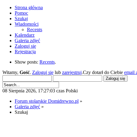
Strona główna
Pomoc
Szukaj
Wiadomości
Recents
Kalendarz
Galeria zdjęć
Zaloguj się
Rejestracja
Show posts:
Recents
.
Witamy,
Gość
.
Zaloguj się
lub
zarejestruj
.Czy dotarł do Ciebie
email 
08 Sierpnia 2026, 17:27:03 czas Polski
Forum stolarskie Domidrewno.pl
»
Galeria zdjęć
»
Szukaj