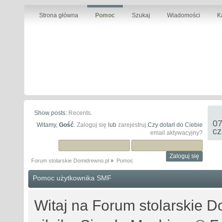
Strona główna
Pomoc
Szukaj
Wiadomości
K
Show posts:
Recents
.
07
Witamy,
Gość
.
Zaloguj się
lub
zarejestruj
.Czy dotarł do Ciebie
cz
email aktywacyjny?
Forum stolarskie Domidrewno.pl
»
Pomoc
Pomoc użytkownika SMF
Witaj na Forum stolarskie D