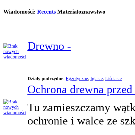
Wiadomości:
Recents
Materiałoznawstwo
Drewno -
Działy podrzędne
:
Egzotyczne
,
Iglaste
,
Liściaste
Ochrona drewna przed
Tu zamieszczamy wątk
ochronie i walce ze s