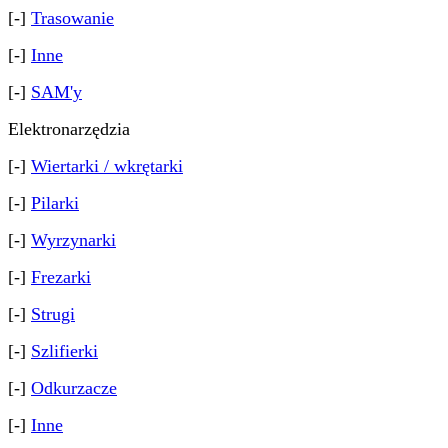
[-]
Trasowanie
[-]
Inne
[-]
SAM'y
Elektronarzędzia
[-]
Wiertarki / wkrętarki
[-]
Pilarki
[-]
Wyrzynarki
[-]
Frezarki
[-]
Strugi
[-]
Szlifierki
[-]
Odkurzacze
[-]
Inne