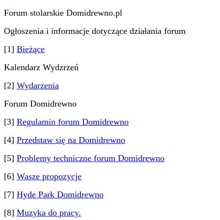
Forum stolarskie Domidrewno.pl
Ogłoszenia i informacje dotyczące działania forum
[1]
Bieżące
Kalendarz Wydzrzeń
[2]
Wydarzenia
Forum Domidrewno
[3]
Regulamin forum Domidrewno
[4]
Przedstaw się na Domidrewno
[5]
Problemy techniczne forum Domidrewno
[6]
Wasze propozycje
[7]
Hyde Park Domidrewno
[8]
Muzyka do pracy.