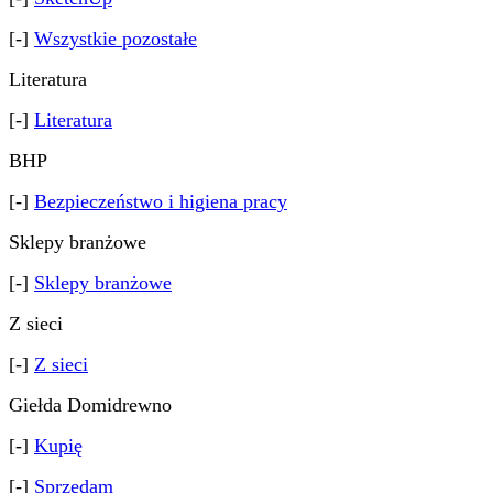
[-]
Wszystkie pozostałe
Literatura
[-]
Literatura
BHP
[-]
Bezpieczeństwo i higiena pracy
Sklepy branżowe
[-]
Sklepy branżowe
Z sieci
[-]
Z sieci
Giełda Domidrewno
[-]
Kupię
[-]
Sprzedam