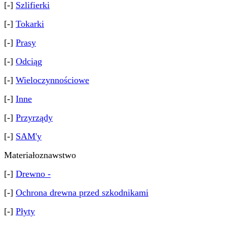
[-]
Szlifierki
[-]
Tokarki
[-]
Prasy
[-]
Odciąg
[-]
Wieloczynnościowe
[-]
Inne
[-]
Przyrządy
[-]
SAM'y
Materiałoznawstwo
[-]
Drewno -
[-]
Ochrona drewna przed szkodnikami
[-]
Płyty