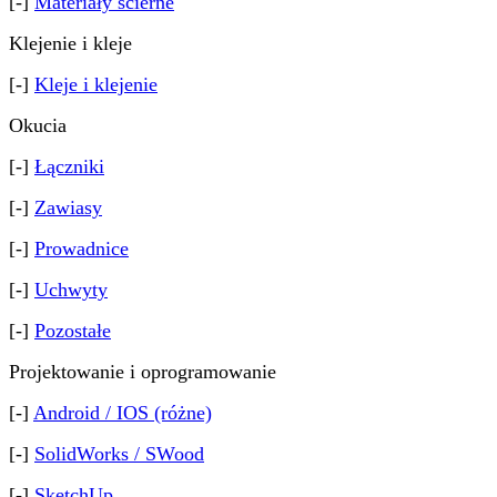
[-]
Materiały ścierne
Klejenie i kleje
[-]
Kleje i klejenie
Okucia
[-]
Łączniki
[-]
Zawiasy
[-]
Prowadnice
[-]
Uchwyty
[-]
Pozostałe
Projektowanie i oprogramowanie
[-]
Android / IOS (różne)
[-]
SolidWorks / SWood
[-]
SketchUp