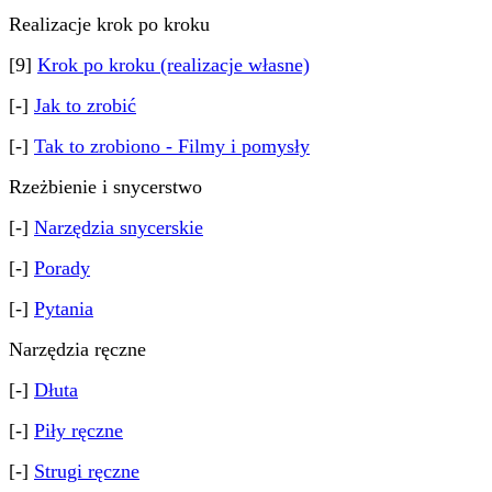
Realizacje krok po kroku
[9]
Krok po kroku (realizacje własne)
[-]
Jak to zrobić
[-]
Tak to zrobiono - Filmy i pomysły
Rzeżbienie i snycerstwo
[-]
Narzędzia snycerskie
[-]
Porady
[-]
Pytania
Narzędzia ręczne
[-]
Dłuta
[-]
Piły ręczne
[-]
Strugi ręczne