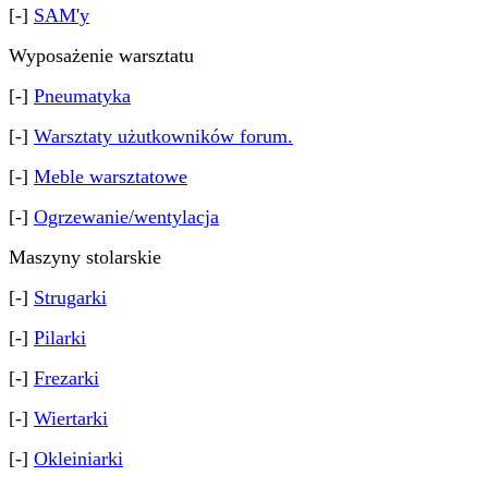
[-]
SAM'y
Wyposażenie warsztatu
[-]
Pneumatyka
[-]
Warsztaty użutkowników forum.
[-]
Meble warsztatowe
[-]
Ogrzewanie/wentylacja
Maszyny stolarskie
[-]
Strugarki
[-]
Pilarki
[-]
Frezarki
[-]
Wiertarki
[-]
Okleiniarki