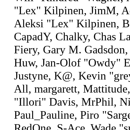
"Lex" Kilpinen, JimM, A
Aleksi "Lex" Kilpinen, B
CapadY, Chalky, Chas La
Fiery, Gary M. Gadsdon, 
Huw, Jan-Olof "Owdy" Er
Justyne, K@, Kevin "gre
All, margarett, Mattitud
"Illori" Davis, MrPhil, N
Paul_Pauline, Piro "Sarg
RedOne, S-Ace, Wade "sη