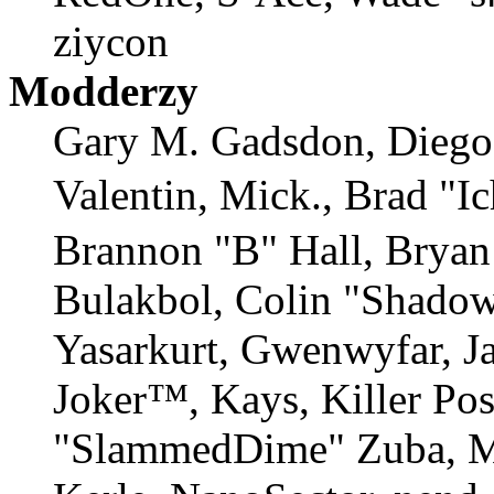
ziycon
Modderzy
Gary M. Gadsdon, Diego
Valentin, Mick., Brad
Brannon "B" Hall, Bryan
Bulakbol, Colin "Shadow
Yasarkurt, Gwenwyfar, Ja
Joker™, Kays, Killer Po
"SlammedDime" Zuba, M