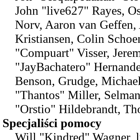
John "live627" Rayes, O
Norv, Aaron van Geffen,
Kristiansen, Colin Schoe
"Compuart" Visser, Jere
"JayBachatero" Hernande
Benson, Grudge, Michae
"Thantos" Miller, Selma
"Orstio" Hildebrandt, Th
Specjaliści pomocy
Will "Kindred" Wagner, lu