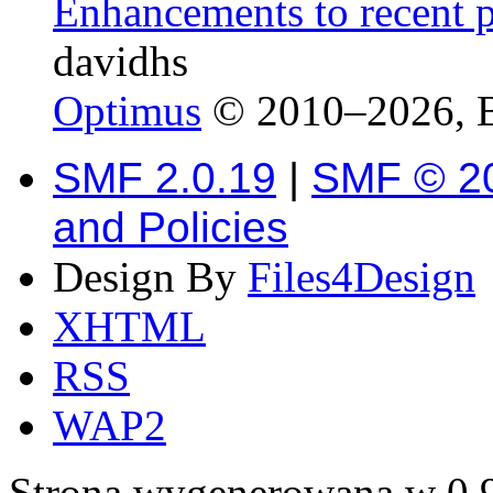
Enhancements to recent p
davidhs
Optimus
© 2010–2026, 
SMF 2.0.19
|
SMF © 2
and Policies
Design By
Files4Design
XHTML
RSS
WAP2
Strona wygenerowana w 0.9