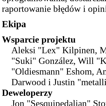
raportowanie błędów i opini
Ekipa
Wsparcie projektu
Aleksi "Lex" Kilpinen, Mi
"Suki" González, Will "
"Oldiesmann" Eshom, Am
Darwood i Justin "metal
Deweloperzy
Jon "Sesquipedalian" Sto