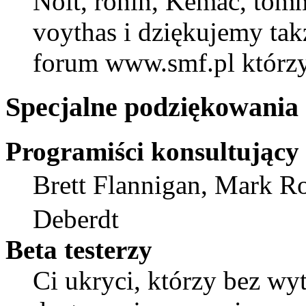
Nolt, ronin, Kemac, to
voythas i dziękujemy t
forum www.smf.pl którzy
Specjalne podziękowania
Programiści konsultujący
Brett Flannigan, Mark R
Deberdt
Beta testerzy
Ci ukryci, którzy bez wy