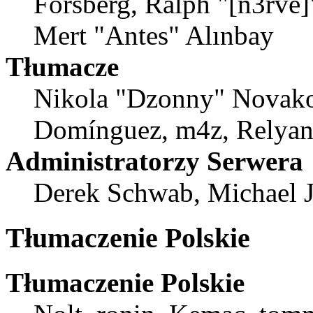
Forsberg, Ralph "[n3rve]
Mert "Antes" Alınbay
Tłumacze
Nikola "Dzonny" Novako
Domínguez, m4z, Relyana
Administratorzy Serwera
Derek Schwab, Michael J
Tłumaczenie Polskie
Tłumaczenie Polskie