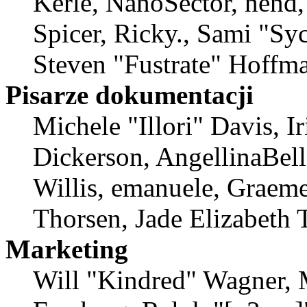
Kerle, NanoSector, nend,
Spicer, Ricky., Sami "S
Steven "Fustrate" Hoffma
Pisarze dokumentacji
Michele "Illori" Davis, 
Dickerson, AngellinaBell
Willis, emanuele, Graem
Thorsen, Jade Elizabeth 
Marketing
Will "Kindred" Wagner, 