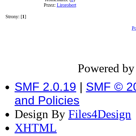
Przez:
Lirorobert
Strony: [
1
]
Po
Powered b
SMF 2.0.19
|
SMF © 2
and Policies
Design By
Files4Design
XHTML