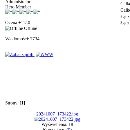
Administrator
Calk
Hero Member
Calk
Łącz
Ocena +11/-0
Łączn
Offline
Wiadomości: 7734
Strony: [
1
]
20241007_173422.jpg
Wyświetlenia: 18
Komentarze (
0
)