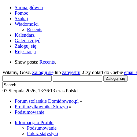
Strona główna
Pomoc
Szukaj
Wiadomości
Recents
Kalendarz
Galeria zdjęć
Zaloguj się
Rejestracja
Show posts:
Recents
.
Witamy,
Gość
.
Zaloguj się
lub
zarejestruj
.Czy dotarł do Ciebie
email 
07 Sierpnia 2026, 13:36:13 czas Polski
Forum stolarskie Domidrewno.pl
»
Profil użytkownika Strużyn
»
Podsumowanie
Informacja o Profilu
Podsumowanie
Pokaż statystyki