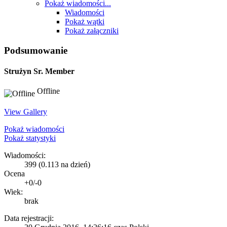
Pokaż wiadomości...
Wiadomości
Pokaż wątki
Pokaż załączniki
Podsumowanie
Strużyn
Sr. Member
Offline
View Gallery
Pokaż wiadomości
Pokaż statystyki
Wiadomości:
399 (0.113 na dzień)
Ocena
+0/-0
Wiek:
brak
Data rejestracji: