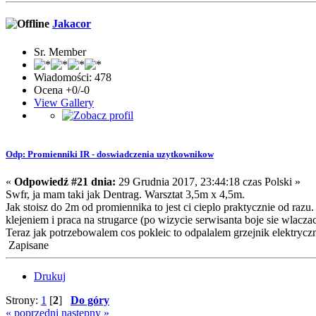
Jakacor
Sr. Member
Wiadomości: 478
Ocena +0/-0
View Gallery
Odp: Promienniki IR - doswiadczenia uzytkownikow
«
Odpowiedź #21 dnia:
29 Grudnia 2017, 23:44:18 czas Polski »
Swfr, ja mam taki jak Dentrag. Warsztat 3,5m x 4,5m.
Jak stoisz do 2m od promiennika to jest ci cieplo praktycznie od raz
klejeniem i praca na strugarce (po wizycie serwisanta boje sie wlacza
Teraz jak potrzebowalem cos pokleic to odpalalem grzejnik elektrycz
Zapisane
Drukuj
Strony:
1
[
2
]
Do góry
« poprzedni
następny »