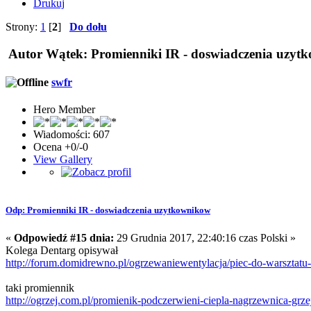
Drukuj
Strony:
1
[
2
]
Do dołu
Autor
Wątek: Promienniki IR - doswiadczenia uzytk
swfr
Hero Member
Wiadomości: 607
Ocena +0/-0
View Gallery
Odp: Promienniki IR - doswiadczenia uzytkownikow
«
Odpowiedź #15 dnia:
29 Grudnia 2017, 22:40:16 czas Polski »
Kolega Dentarg opisywał
http://forum.domidrewno.pl/ogrzewaniewentylacja/piec-do-warsztatu
taki promiennik
http://ogrzej.com.pl/promienik-podczerwieni-ciepla-nagrzewnica-grz