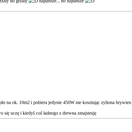
grzaly no grzaly
najtansze... no najtansze
pło na ok. 10m2 i pobiera jedynie 450W nie kosztując zyliona hrywien
two się uczę i kiedyś coś ładnego z drewna zmajstruję