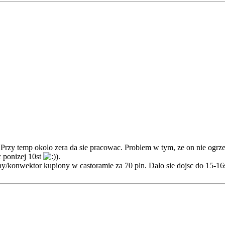
u. Przy temp okolo zera da sie pracowac. Problem w tym, ze on nie ogrz
c ponizej 10st
.
ny/konwektor kupiony w castoramie za 70 pln. Dalo sie dojsc do 15-16