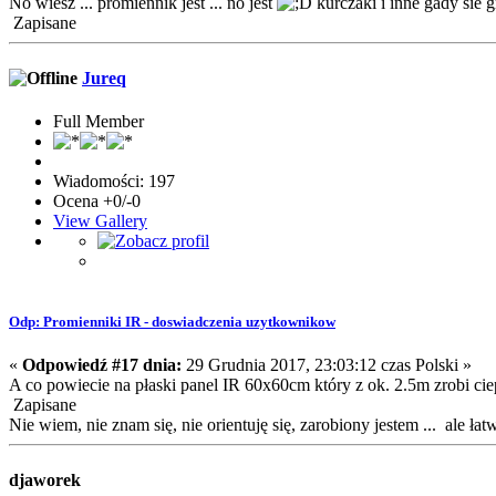
No wiesz ... promiennik jest ... no jest
kurczaki i inne gady sie 
Zapisane
Jureq
Full Member
Wiadomości: 197
Ocena +0/-0
View Gallery
Odp: Promienniki IR - doswiadczenia uzytkownikow
«
Odpowiedź #17 dnia:
29 Grudnia 2017, 23:03:12 czas Polski »
A co powiecie na płaski panel IR 60x60cm który z ok. 2.5m zrobi cie
Zapisane
Nie wiem, nie znam się, nie orientuję się, zarobiony jestem ... ale ła
djaworek