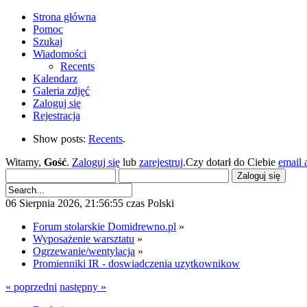
Strona główna
Pomoc
Szukaj
Wiadomości
Recents
Kalendarz
Galeria zdjęć
Zaloguj się
Rejestracja
Show posts:
Recents
.
Witamy,
Gość
.
Zaloguj się
lub
zarejestruj
.Czy dotarł do Ciebie
email 
06 Sierpnia 2026, 21:56:55 czas Polski
Forum stolarskie Domidrewno.pl
»
Wyposażenie warsztatu
»
Ogrzewanie/wentylacja
»
Promienniki IR - doswiadczenia uzytkownikow
« poprzedni
następny »