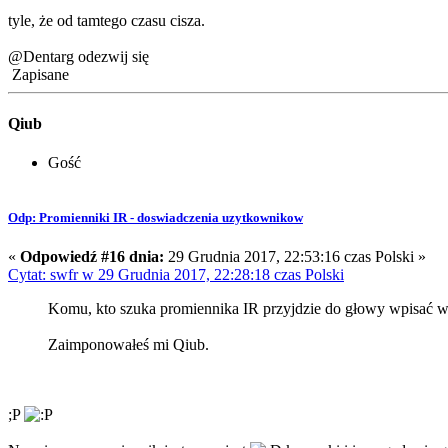
tyle, że od tamtego czasu cisza.
@Dentarg odezwij się
Zapisane
Qiub
Gość
Odp: Promienniki IR - doswiadczenia uzytkownikow
«
Odpowiedź #16 dnia:
29 Grudnia 2017, 22:53:16 czas Polski »
Cytat: swfr w 29 Grudnia 2017, 22:28:18 czas Polski
Komu, kto szuka promiennika IR przyjdzie do głowy wpis
Zaimponowałeś mi Qiub.
;P